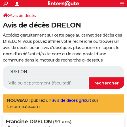
ACTUALITÉS
Connexion
S'inscrire
Avis de décès
Rechercher
Société
Education
Villes
Politique
Faits Divers
Monde
+
SPORT
Avis de décès DRELON
Football
Cyclisme
Forum
Coupe du monde 2026
Tennis
Rugby
CULTURE
Accédez gratuitement sur cette page au carnet des décès des
TNT
Cinéma
Musique
Programme TV
Streaming
Sorties cinéma
+
DRELON. Vous pouvez affiner votre recherche ou trouver un
FINANCE
avis de décès ou un avis d'obsèques plus ancien en tapant le
Impôts
Immobilier
Banque
Crédit
Retraite
Epargne
Risques naturels par ville
Assurance
AUTO
nom d'un défunt et/ou le nom ou le code postal d'une
commune dans le moteur de recherche ci-dessous.
Réserver un essai
Berlines
Forum auto
Essais
Citadines
SUV
+
HIGH-TECH
Meilleur smartphone
Ordinateurs
Guide high-tech
Mobiles
Internet
Jeux vidéo
+
BRICOLAGE
Aménagement intérieur
Cuisine
Jardinage
+
Forum
Extérieur
Salle de bains
Rangement
WEEK-END
Escapades
Expositions
Week-end nature
Guides de France
Patrimoine
Musées
+
LIFESTYLE
NOUVEAU :
publiez un
avis de décès gratuit
sur
Linternaute.com
Bien-être
Mode
+
Art de vivre
Loisirs
Modes de vie
SANTE
Francine DRELON
Guide de la santé
Médicaments
+
Alimentation
Maladies
Sommeil
(97 ans)
VOYAGE