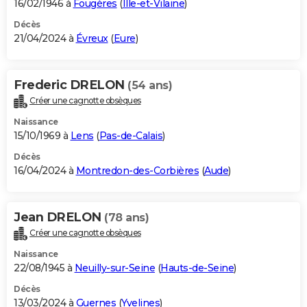
16/02/1946 à
Fougères
(
Ille-et-Vilaine
)
Décès
21/04/2024 à
Évreux
(
Eure
)
Frederic DRELON
(54 ans)
Créer une cagnotte obsèques
Naissance
15/10/1969 à
Lens
(
Pas-de-Calais
)
Décès
16/04/2024 à
Montredon-des-Corbières
(
Aude
)
Jean DRELON
(78 ans)
Créer une cagnotte obsèques
Naissance
22/08/1945 à
Neuilly-sur-Seine
(
Hauts-de-Seine
)
Décès
13/03/2024 à
Guernes
(
Yvelines
)