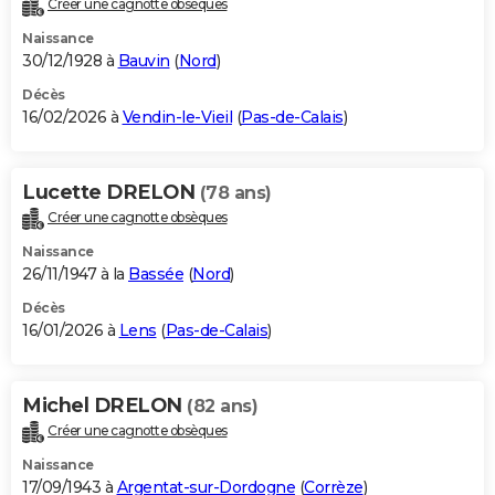
Créer une cagnotte obsèques
City break
Voyage de noces
Climat
Destinations
Voyage nature
Forum
+
PHOTO
Naissance
30/12/1928 à
Bauvin
(
Nord
)
GUIDES D'ACHAT
Décès
16/02/2026 à
Vendin-le-Vieil
(
Pas-de-Calais
)
BONS PLANS
CARTE DE VOEUX
Lucette DRELON
(78 ans)
Carte Bonne année
Carte Pâques
Carte de Noël
Carte Saint-Valentin
Carte d'anniversaire
DICTIONNAIRE
Créer une cagnotte obsèques
Biographies
Expressions
Dictionnaire
Citations
Proverbes
PROGRAMME TV
Naissance
26/11/1947 à la
Bassée
(
Nord
)
COPAINS D'AVANT
Décès
16/01/2026 à
Lens
(
Pas-de-Calais
)
Se connecter
Collèges
Universités
Service militaire
S'inscrire
Lycées
Primaires
Entreprises
Avis de recherche
AVIS DE DÉCÈS
FORUM
Michel DRELON
(82 ans)
Lifestyle
Sport
Television
Cinema
Bricolage
Culture
Auto
Voyage
Créer une cagnotte obsèques
Naissance
17/09/1943 à
Argentat-sur-Dordogne
(
Corrèze
)