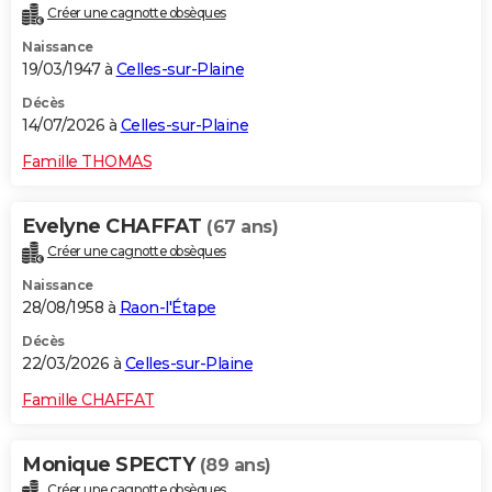
Créer une cagnotte obsèques
City break
Voyage de noces
Climat
Destinations
Voyage nature
Forum
+
PHOTO
Naissance
19/03/1947 à
Celles-sur-Plaine
GUIDES D'ACHAT
Décès
BONS PLANS
14/07/2026 à
Celles-sur-Plaine
CARTE DE VOEUX
Famille THOMAS
Carte Bonne année
Carte Pâques
Carte de Noël
Carte Saint-Valentin
Carte d'anniversaire
DICTIONNAIRE
Evelyne CHAFFAT
(67 ans)
Biographies
Expressions
Dictionnaire
Citations
Proverbes
PROGRAMME TV
Créer une cagnotte obsèques
Naissance
COPAINS D'AVANT
28/08/1958 à
Raon-l'Étape
Se connecter
Collèges
Universités
Service militaire
S'inscrire
Lycées
Primaires
Entreprises
Avis de recherche
AVIS DE DÉCÈS
Décès
22/03/2026 à
Celles-sur-Plaine
FORUM
Famille CHAFFAT
Lifestyle
Sport
Television
Cinema
Bricolage
Culture
Auto
Voyage
Monique SPECTY
(89 ans)
Créer une cagnotte obsèques