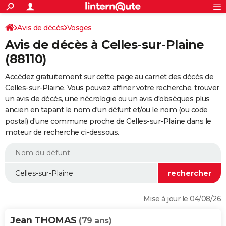
ACTUALITÉS
Connexion
S'inscrire
Avis de décès
Vosges
Rechercher
Société
Education
Villes
Politique
Faits Divers
Monde
+
SPORT
Avis de décès à Celles-sur-Plaine
Football
Cyclisme
Forum
Coupe du monde 2026
Tennis
Rugby
CULTURE
(88110)
TNT
Cinéma
Musique
Programme TV
Streaming
Sorties cinéma
+
FINANCE
Accédez gratuitement sur cette page au carnet des décès de
Celles-sur-Plaine. Vous pouvez affiner votre recherche, trouver
Impôts
Immobilier
Banque
Crédit
Retraite
Epargne
Risques naturels par ville
Assurance
AUTO
un avis de décès, une nécrologie ou un avis d'obsèques plus
ancien en tapant le nom d'un défunt et/ou le nom (ou code
Réserver un essai
Berlines
Forum auto
Essais
Citadines
SUV
+
HIGH-TECH
postal) d'une commune proche de Celles-sur-Plaine dans le
moteur de recherche ci-dessous.
Meilleur smartphone
Ordinateurs
Guide high-tech
Mobiles
Internet
Jeux vidéo
+
BRICOLAGE
Aménagement intérieur
Cuisine
Jardinage
+
Forum
Extérieur
Salle de bains
Rangement
WEEK-END
Escapades
Expositions
Week-end nature
Guides de France
Patrimoine
Musées
+
LIFESTYLE
Bien-être
Mode
+
Art de vivre
Loisirs
Modes de vie
SANTE
Mise à jour le 04/08/26
Guide de la santé
Médicaments
+
Alimentation
Maladies
Sommeil
VOYAGE
Jean THOMAS
(79 ans)