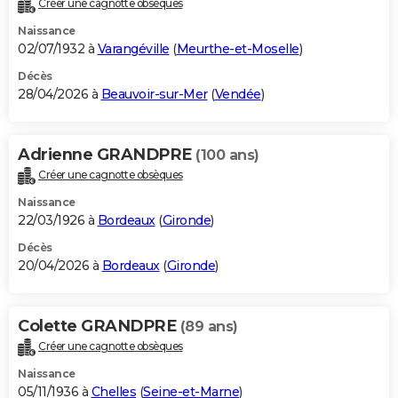
Créer une cagnotte obsèques
City break
Voyage de noces
Climat
Destinations
Voyage nature
Forum
+
PHOTO
Naissance
02/07/1932 à
Varangéville
(
Meurthe-et-Moselle
)
GUIDES D'ACHAT
Décès
28/04/2026 à
Beauvoir-sur-Mer
(
Vendée
)
BONS PLANS
CARTE DE VOEUX
Adrienne GRANDPRE
(100 ans)
Carte Bonne année
Carte Pâques
Carte de Noël
Carte Saint-Valentin
Carte d'anniversaire
DICTIONNAIRE
Créer une cagnotte obsèques
Biographies
Expressions
Dictionnaire
Citations
Proverbes
PROGRAMME TV
Naissance
22/03/1926 à
Bordeaux
(
Gironde
)
COPAINS D'AVANT
Décès
20/04/2026 à
Bordeaux
(
Gironde
)
Se connecter
Collèges
Universités
Service militaire
S'inscrire
Lycées
Primaires
Entreprises
Avis de recherche
AVIS DE DÉCÈS
FORUM
Colette GRANDPRE
(89 ans)
Lifestyle
Sport
Television
Cinema
Bricolage
Culture
Auto
Voyage
Créer une cagnotte obsèques
Naissance
05/11/1936 à
Chelles
(
Seine-et-Marne
)