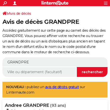
ACTUALITÉS
Connexion
S'inscrire
Avis de décès
Rechercher
Société
Education
Villes
Politique
Faits Divers
Monde
+
SPORT
Avis de décès GRANDPRE
Football
Cyclisme
Forum
Coupe du monde 2026
Tennis
Rugby
CULTURE
Accédez gratuitement sur cette page au carnet des décès des
TNT
Cinéma
Musique
Programme TV
Streaming
Sorties cinéma
+
GRANDPRE. Vous pouvez affiner votre recherche ou trouver
FINANCE
un avis de décès ou un avis d'obsèques plus ancien en tapant
Impôts
Immobilier
Banque
Crédit
Retraite
Epargne
Risques naturels par ville
Assurance
AUTO
le nom d'un défunt et/ou le nom ou le code postal d'une
commune dans le moteur de recherche ci-dessous.
Réserver un essai
Berlines
Forum auto
Essais
Citadines
SUV
+
HIGH-TECH
Meilleur smartphone
Ordinateurs
Guide high-tech
Mobiles
Internet
Jeux vidéo
+
BRICOLAGE
Aménagement intérieur
Cuisine
Jardinage
+
Forum
Extérieur
Salle de bains
Rangement
WEEK-END
Escapades
Expositions
Week-end nature
Guides de France
Patrimoine
Musées
+
LIFESTYLE
NOUVEAU :
publiez un
avis de décès gratuit
sur
Linternaute.com
Bien-être
Mode
+
Art de vivre
Loisirs
Modes de vie
SANTE
Andree GRANDPRE
Guide de la santé
Médicaments
+
Alimentation
Maladies
Sommeil
(93 ans)
VOYAGE