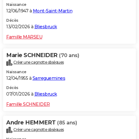
Naissance
City break
Voyage de noces
Climat
Destinations
Voyage nature
Forum
+
PHOTO
12/06/1947 à
Mont-Saint-Martin
GUIDES D'ACHAT
Décès
13/02/2026 à
Bliesbruck
BONS PLANS
Famille MARSEU
CARTE DE VOEUX
Marie SCHNEIDER
(70 ans)
Carte Bonne année
Carte Pâques
Carte de Noël
Carte Saint-Valentin
Carte d'anniversaire
DICTIONNAIRE
Créer une cagnotte obsèques
Biographies
Expressions
Dictionnaire
Citations
Proverbes
PROGRAMME TV
Naissance
12/04/1955 à
Sarreguemines
COPAINS D'AVANT
Décès
07/01/2026 à
Bliesbruck
Se connecter
Collèges
Universités
Service militaire
S'inscrire
Lycées
Primaires
Entreprises
Avis de recherche
AVIS DE DÉCÈS
Famille SCHNEIDER
FORUM
Lifestyle
Sport
Television
Cinema
Bricolage
Culture
Auto
Voyage
Andre HEMMERT
(85 ans)
Créer une cagnotte obsèques