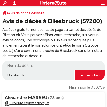
ACTUALITÉS
Connexion
S'inscrire
Avis de décès
Moselle
Rechercher
Société
Education
Villes
Politique
Faits Divers
Monde
+
SPORT
Avis de décès à Bliesbruck (57200)
Football
Cyclisme
Forum
Coupe du monde 2026
Tennis
Rugby
CULTURE
Accédez gratuitement sur cette page au carnet des décès de
TNT
Cinéma
Musique
Programme TV
Streaming
Sorties cinéma
+
Bliesbruck. Vous pouvez affiner votre recherche, trouver un
FINANCE
avis de décès, une nécrologie ou un avis d'obsèques plus
Impôts
Immobilier
Banque
Crédit
Retraite
Epargne
Risques naturels par ville
Assurance
AUTO
ancien en tapant le nom d'un défunt et/ou le nom (ou code
postal) d'une commune proche de Bliesbruck dans le moteur
Réserver un essai
Berlines
Forum auto
Essais
Citadines
SUV
+
HIGH-TECH
de recherche ci-dessous.
Meilleur smartphone
Ordinateurs
Guide high-tech
Mobiles
Internet
Jeux vidéo
+
BRICOLAGE
Aménagement intérieur
Cuisine
Jardinage
+
Forum
Extérieur
Salle de bains
Rangement
WEEK-END
Escapades
Expositions
Week-end nature
Guides de France
Patrimoine
Musées
+
LIFESTYLE
Mise à jour le 01/07/26
Bien-être
Mode
+
Art de vivre
Loisirs
Modes de vie
SANTE
Alexandre MARSEU
(78 ans)
Guide de la santé
Médicaments
+
Alimentation
Maladies
Sommeil
VOYAGE
Créer une cagnotte obsèques