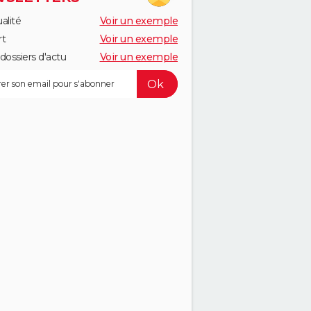
alité
Voir un exemple
rt
Voir un exemple
dossiers d'actu
Voir un exemple