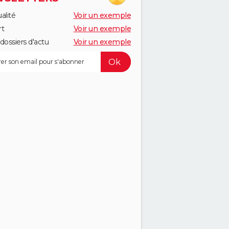
alité
Voir un exemple
rt
Voir un exemple
dossiers d'actu
Voir un exemple