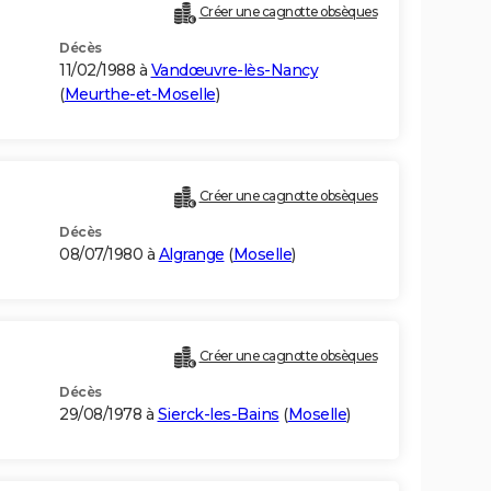
Créer une cagnotte obsèques
Décès
11/02/1988 à
Vandœuvre-lès-Nancy
(
Meurthe-et-Moselle
)
Créer une cagnotte obsèques
Décès
08/07/1980 à
Algrange
(
Moselle
)
Créer une cagnotte obsèques
Décès
29/08/1978 à
Sierck-les-Bains
(
Moselle
)