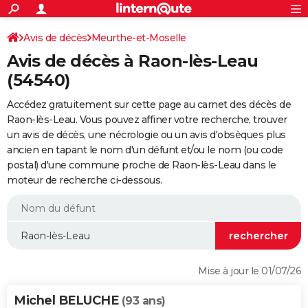
ACTUALITÉS
Connexion
S'inscrire
Avis de décès
Meurthe-et-Moselle
Rechercher
Société
Education
Villes
Politique
Faits Divers
Monde
+
SPORT
Avis de décès à Raon-lès-Leau
Football
Cyclisme
Forum
Coupe du monde 2026
Tennis
Rugby
CULTURE
(54540)
TNT
Cinéma
Musique
Programme TV
Streaming
Sorties cinéma
+
FINANCE
Accédez gratuitement sur cette page au carnet des décès de
Raon-lès-Leau. Vous pouvez affiner votre recherche, trouver
Impôts
Immobilier
Banque
Crédit
Retraite
Epargne
Risques naturels par ville
Assurance
AUTO
un avis de décès, une nécrologie ou un avis d'obsèques plus
ancien en tapant le nom d'un défunt et/ou le nom (ou code
Réserver un essai
Berlines
Forum auto
Essais
Citadines
SUV
+
HIGH-TECH
postal) d'une commune proche de Raon-lès-Leau dans le
moteur de recherche ci-dessous.
Meilleur smartphone
Ordinateurs
Guide high-tech
Mobiles
Internet
Jeux vidéo
+
BRICOLAGE
Aménagement intérieur
Cuisine
Jardinage
+
Forum
Extérieur
Salle de bains
Rangement
WEEK-END
Escapades
Expositions
Week-end nature
Guides de France
Patrimoine
Musées
+
LIFESTYLE
Bien-être
Mode
+
Art de vivre
Loisirs
Modes de vie
SANTE
Mise à jour le 01/07/26
Guide de la santé
Médicaments
+
Alimentation
Maladies
Sommeil
VOYAGE
Michel BELUCHE
(93 ans)