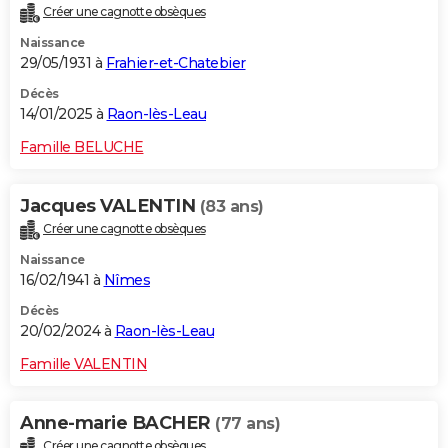
Créer une cagnotte obsèques
City break
Voyage de noces
Climat
Destinations
Voyage nature
Forum
+
PHOTO
Naissance
29/05/1931 à
Frahier-et-Chatebier
GUIDES D'ACHAT
Décès
BONS PLANS
14/01/2025 à
Raon-lès-Leau
CARTE DE VOEUX
Famille BELUCHE
Carte Bonne année
Carte Pâques
Carte de Noël
Carte Saint-Valentin
Carte d'anniversaire
DICTIONNAIRE
Jacques VALENTIN
(83 ans)
Biographies
Expressions
Dictionnaire
Citations
Proverbes
PROGRAMME TV
Créer une cagnotte obsèques
Naissance
COPAINS D'AVANT
16/02/1941 à
Nîmes
Se connecter
Collèges
Universités
Service militaire
S'inscrire
Lycées
Primaires
Entreprises
Avis de recherche
AVIS DE DÉCÈS
Décès
20/02/2024 à
Raon-lès-Leau
FORUM
Famille VALENTIN
Lifestyle
Sport
Television
Cinema
Bricolage
Culture
Auto
Voyage
Anne-marie BACHER
(77 ans)
Créer une cagnotte obsèques