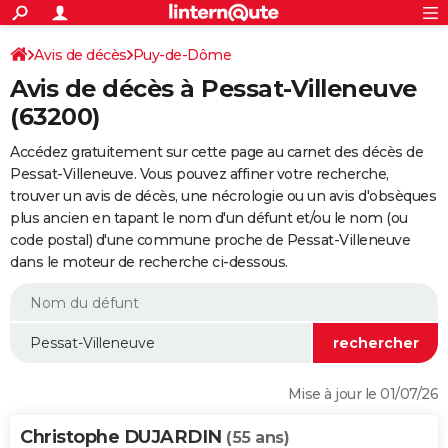
ACTUALITÉS
Connexion
S'inscrire
Avis de décès
Puy-de-Dôme
Rechercher
Société
Education
Villes
Politique
Faits Divers
Monde
+
SPORT
Avis de décès à Pessat-Villeneuve
Football
Cyclisme
Forum
Coupe du monde 2026
Tennis
Rugby
CULTURE
(63200)
TNT
Cinéma
Musique
Programme TV
Streaming
Sorties cinéma
+
FINANCE
Accédez gratuitement sur cette page au carnet des décès de
Pessat-Villeneuve. Vous pouvez affiner votre recherche,
Impôts
Immobilier
Banque
Crédit
Retraite
Epargne
Risques naturels par ville
Assurance
AUTO
trouver un avis de décès, une nécrologie ou un avis d'obsèques
plus ancien en tapant le nom d'un défunt et/ou le nom (ou
Réserver un essai
Berlines
Forum auto
Essais
Citadines
SUV
+
HIGH-TECH
code postal) d'une commune proche de Pessat-Villeneuve
dans le moteur de recherche ci-dessous.
Meilleur smartphone
Ordinateurs
Guide high-tech
Mobiles
Internet
Jeux vidéo
+
BRICOLAGE
Aménagement intérieur
Cuisine
Jardinage
+
Forum
Extérieur
Salle de bains
Rangement
WEEK-END
Escapades
Expositions
Week-end nature
Guides de France
Patrimoine
Musées
+
LIFESTYLE
Bien-être
Mode
+
Art de vivre
Loisirs
Modes de vie
SANTE
Mise à jour le 01/07/26
Guide de la santé
Médicaments
+
Alimentation
Maladies
Sommeil
VOYAGE
Christophe DUJARDIN
(55 ans)