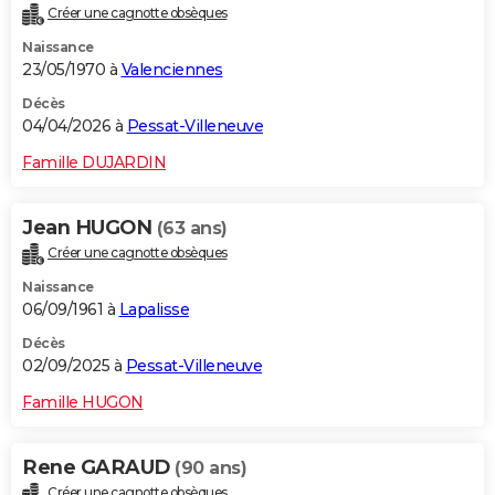
Créer une cagnotte obsèques
City break
Voyage de noces
Climat
Destinations
Voyage nature
Forum
+
PHOTO
Naissance
23/05/1970 à
Valenciennes
GUIDES D'ACHAT
Décès
BONS PLANS
04/04/2026 à
Pessat-Villeneuve
CARTE DE VOEUX
Famille DUJARDIN
Carte Bonne année
Carte Pâques
Carte de Noël
Carte Saint-Valentin
Carte d'anniversaire
DICTIONNAIRE
Jean HUGON
(63 ans)
Biographies
Expressions
Dictionnaire
Citations
Proverbes
PROGRAMME TV
Créer une cagnotte obsèques
Naissance
COPAINS D'AVANT
06/09/1961 à
Lapalisse
Se connecter
Collèges
Universités
Service militaire
S'inscrire
Lycées
Primaires
Entreprises
Avis de recherche
AVIS DE DÉCÈS
Décès
02/09/2025 à
Pessat-Villeneuve
FORUM
Famille HUGON
Lifestyle
Sport
Television
Cinema
Bricolage
Culture
Auto
Voyage
Rene GARAUD
(90 ans)
Créer une cagnotte obsèques