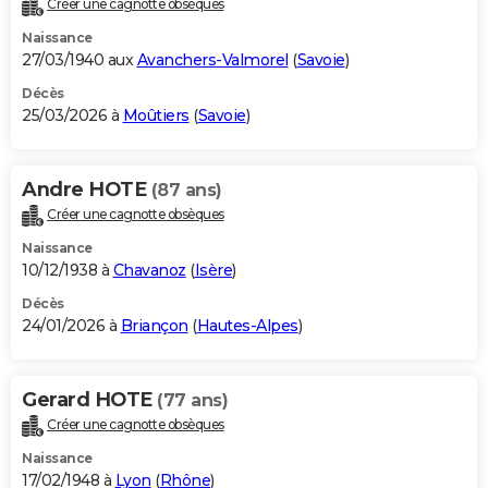
Créer une cagnotte obsèques
City break
Voyage de noces
Climat
Destinations
Voyage nature
Forum
+
PHOTO
Naissance
27/03/1940 aux
Avanchers-Valmorel
(
Savoie
)
GUIDES D'ACHAT
Décès
25/03/2026 à
Moûtiers
(
Savoie
)
BONS PLANS
CARTE DE VOEUX
Andre HOTE
(87 ans)
Carte Bonne année
Carte Pâques
Carte de Noël
Carte Saint-Valentin
Carte d'anniversaire
DICTIONNAIRE
Créer une cagnotte obsèques
Biographies
Expressions
Dictionnaire
Citations
Proverbes
PROGRAMME TV
Naissance
10/12/1938 à
Chavanoz
(
Isère
)
COPAINS D'AVANT
Décès
24/01/2026 à
Briançon
(
Hautes-Alpes
)
Se connecter
Collèges
Universités
Service militaire
S'inscrire
Lycées
Primaires
Entreprises
Avis de recherche
AVIS DE DÉCÈS
FORUM
Gerard HOTE
(77 ans)
Lifestyle
Sport
Television
Cinema
Bricolage
Culture
Auto
Voyage
Créer une cagnotte obsèques
Naissance
17/02/1948 à
Lyon
(
Rhône
)