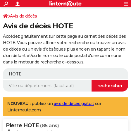
ACTUALITÉS
Connexion
S'inscrire
Avis de décès
Rechercher
Société
Education
Villes
Politique
Faits Divers
Monde
+
SPORT
Avis de décès HOTE
Football
Cyclisme
Forum
Coupe du monde 2026
Tennis
Rugby
CULTURE
Accédez gratuitement sur cette page au carnet des décès des
TNT
Cinéma
Musique
Programme TV
Streaming
Sorties cinéma
+
HOTE. Vous pouvez affiner votre recherche ou trouver un avis
FINANCE
de décès ou un avis d'obsèques plus ancien en tapant le nom
Impôts
Immobilier
Banque
Crédit
Retraite
Epargne
Risques naturels par ville
Assurance
AUTO
d'un défunt et/ou le nom ou le code postal d'une commune
dans le moteur de recherche ci-dessous.
Réserver un essai
Berlines
Forum auto
Essais
Citadines
SUV
+
HIGH-TECH
Meilleur smartphone
Ordinateurs
Guide high-tech
Mobiles
Internet
Jeux vidéo
+
BRICOLAGE
Aménagement intérieur
Cuisine
Jardinage
+
Forum
Extérieur
Salle de bains
Rangement
WEEK-END
Escapades
Expositions
Week-end nature
Guides de France
Patrimoine
Musées
+
LIFESTYLE
NOUVEAU :
publiez un
avis de décès gratuit
sur
Linternaute.com
Bien-être
Mode
+
Art de vivre
Loisirs
Modes de vie
SANTE
Pierre HOTE
Guide de la santé
Médicaments
+
Alimentation
Maladies
Sommeil
(85 ans)
VOYAGE