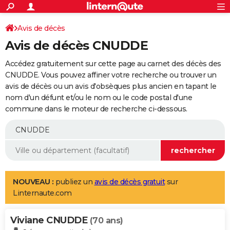
ACTUALITÉS
Connexion
S'inscrire
Avis de décès
Rechercher
Société
Education
Villes
Politique
Faits Divers
Monde
+
SPORT
Avis de décès CNUDDE
Football
Cyclisme
Forum
Coupe du monde 2026
Tennis
Rugby
CULTURE
Accédez gratuitement sur cette page au carnet des décès des
TNT
Cinéma
Musique
Programme TV
Streaming
Sorties cinéma
+
CNUDDE. Vous pouvez affiner votre recherche ou trouver un
FINANCE
avis de décès ou un avis d'obsèques plus ancien en tapant le
Impôts
Immobilier
Banque
Crédit
Retraite
Epargne
Risques naturels par ville
Assurance
AUTO
nom d'un défunt et/ou le nom ou le code postal d'une
commune dans le moteur de recherche ci-dessous.
Réserver un essai
Berlines
Forum auto
Essais
Citadines
SUV
+
HIGH-TECH
Meilleur smartphone
Ordinateurs
Guide high-tech
Mobiles
Internet
Jeux vidéo
+
BRICOLAGE
Aménagement intérieur
Cuisine
Jardinage
+
Forum
Extérieur
Salle de bains
Rangement
WEEK-END
Escapades
Expositions
Week-end nature
Guides de France
Patrimoine
Musées
+
LIFESTYLE
NOUVEAU :
publiez un
avis de décès gratuit
sur
Linternaute.com
Bien-être
Mode
+
Art de vivre
Loisirs
Modes de vie
SANTE
Viviane CNUDDE
Guide de la santé
Médicaments
+
Alimentation
Maladies
Sommeil
(70 ans)
VOYAGE