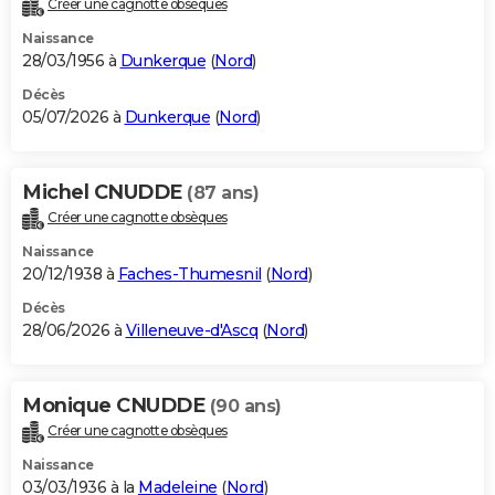
Créer une cagnotte obsèques
City break
Voyage de noces
Climat
Destinations
Voyage nature
Forum
+
PHOTO
Naissance
28/03/1956 à
Dunkerque
(
Nord
)
GUIDES D'ACHAT
Décès
05/07/2026 à
Dunkerque
(
Nord
)
BONS PLANS
CARTE DE VOEUX
Michel CNUDDE
(87 ans)
Carte Bonne année
Carte Pâques
Carte de Noël
Carte Saint-Valentin
Carte d'anniversaire
DICTIONNAIRE
Créer une cagnotte obsèques
Biographies
Expressions
Dictionnaire
Citations
Proverbes
PROGRAMME TV
Naissance
20/12/1938 à
Faches-Thumesnil
(
Nord
)
COPAINS D'AVANT
Décès
28/06/2026 à
Villeneuve-d'Ascq
(
Nord
)
Se connecter
Collèges
Universités
Service militaire
S'inscrire
Lycées
Primaires
Entreprises
Avis de recherche
AVIS DE DÉCÈS
FORUM
Monique CNUDDE
(90 ans)
Lifestyle
Sport
Television
Cinema
Bricolage
Culture
Auto
Voyage
Créer une cagnotte obsèques
Naissance
03/03/1936 à la
Madeleine
(
Nord
)