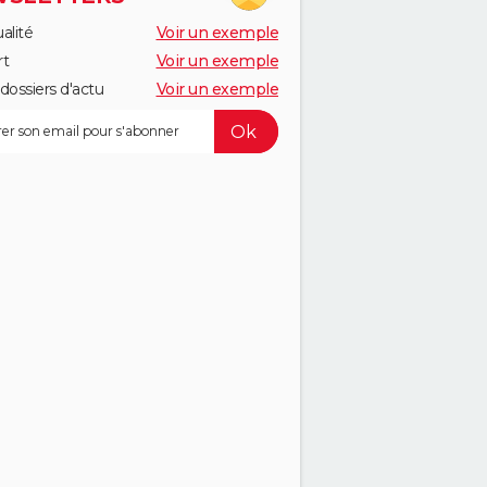
alité
Voir un exemple
rt
Voir un exemple
dossiers d'actu
Voir un exemple