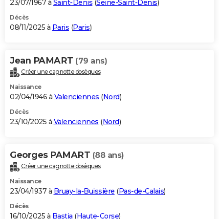
23/07/1967 à
Saint-Denis
(
Seine-Saint-Denis
)
Décès
08/11/2025 à
Paris
(
Paris
)
Jean PAMART
(79 ans)
Créer une cagnotte obsèques
Naissance
02/04/1946 à
Valenciennes
(
Nord
)
Décès
23/10/2025 à
Valenciennes
(
Nord
)
Georges PAMART
(88 ans)
Créer une cagnotte obsèques
Naissance
23/04/1937 à
Bruay-la-Buissière
(
Pas-de-Calais
)
Décès
16/10/2025 à
Bastia
(
Haute-Corse
)