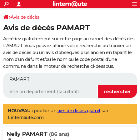
ACTUALITÉS
Connexion
S'inscrire
Avis de décès
Rechercher
Société
Education
Villes
Politique
Faits Divers
Monde
+
SPORT
Avis de décès PAMART
Football
Cyclisme
Forum
Coupe du monde 2026
Tennis
Rugby
CULTURE
Accédez gratuitement sur cette page au carnet des décès des
TNT
Cinéma
Musique
Programme TV
Streaming
Sorties cinéma
+
PAMART. Vous pouvez affiner votre recherche ou trouver un
FINANCE
avis de décès ou un avis d'obsèques plus ancien en tapant le
Impôts
Immobilier
Banque
Crédit
Retraite
Epargne
Risques naturels par ville
Assurance
AUTO
nom d'un défunt et/ou le nom ou le code postal d'une
commune dans le moteur de recherche ci-dessous.
Réserver un essai
Berlines
Forum auto
Essais
Citadines
SUV
+
HIGH-TECH
Meilleur smartphone
Ordinateurs
Guide high-tech
Mobiles
Internet
Jeux vidéo
+
BRICOLAGE
Aménagement intérieur
Cuisine
Jardinage
+
Forum
Extérieur
Salle de bains
Rangement
WEEK-END
Escapades
Expositions
Week-end nature
Guides de France
Patrimoine
Musées
+
LIFESTYLE
NOUVEAU :
publiez un
avis de décès gratuit
sur
Linternaute.com
Bien-être
Mode
+
Art de vivre
Loisirs
Modes de vie
SANTE
Nelly PAMART
Guide de la santé
Médicaments
+
Alimentation
Maladies
Sommeil
(86 ans)
VOYAGE