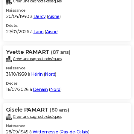
Créer une cagnotte obsèques
City break
Voyage de noces
Climat
Destinations
Voyage nature
Forum
+
PHOTO
Naissance
20/04/1940 à
Dercy
(
Aisne
)
GUIDES D'ACHAT
Décès
27/07/2026 à
Laon
(
Aisne
)
BONS PLANS
CARTE DE VOEUX
Yvette PAMART
(87 ans)
Carte Bonne année
Carte Pâques
Carte de Noël
Carte Saint-Valentin
Carte d'anniversaire
DICTIONNAIRE
Créer une cagnotte obsèques
Biographies
Expressions
Dictionnaire
Citations
Proverbes
PROGRAMME TV
Naissance
31/10/1938 à
Hérin
(
Nord
)
COPAINS D'AVANT
Décès
16/07/2026 à
Denain
(
Nord
)
Se connecter
Collèges
Universités
Service militaire
S'inscrire
Lycées
Primaires
Entreprises
Avis de recherche
AVIS DE DÉCÈS
FORUM
Gisele PAMART
(80 ans)
Lifestyle
Sport
Television
Cinema
Bricolage
Culture
Auto
Voyage
Créer une cagnotte obsèques
Naissance
28/09/1945 à
Witternesse
(
Pas-de-Calais
)