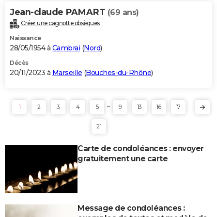
Jean-claude PAMART
(69 ans)
Créer une cagnotte obsèques
Naissance
28/05/1954 à
Cambrai
(
Nord
)
Décès
20/11/2023 à
Marseille
(
Bouches-du-Rhône
)
...
1
2
3
4
5
9
13
16
17
21
Carte de condoléances : envoyer
gratuitement une carte
Message de condoléances :