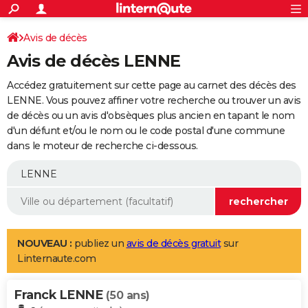
ACTUALITÉS
Connexion
S'inscrire
Avis de décès
Rechercher
Société
Education
Villes
Politique
Faits Divers
Monde
+
SPORT
Avis de décès LENNE
Football
Cyclisme
Forum
Coupe du monde 2026
Tennis
Rugby
CULTURE
Accédez gratuitement sur cette page au carnet des décès des
TNT
Cinéma
Musique
Programme TV
Streaming
Sorties cinéma
+
LENNE. Vous pouvez affiner votre recherche ou trouver un avis
FINANCE
de décès ou un avis d'obsèques plus ancien en tapant le nom
Impôts
Immobilier
Banque
Crédit
Retraite
Epargne
Risques naturels par ville
Assurance
AUTO
d'un défunt et/ou le nom ou le code postal d'une commune
dans le moteur de recherche ci-dessous.
Réserver un essai
Berlines
Forum auto
Essais
Citadines
SUV
+
HIGH-TECH
Meilleur smartphone
Ordinateurs
Guide high-tech
Mobiles
Internet
Jeux vidéo
+
BRICOLAGE
Aménagement intérieur
Cuisine
Jardinage
+
Forum
Extérieur
Salle de bains
Rangement
WEEK-END
Escapades
Expositions
Week-end nature
Guides de France
Patrimoine
Musées
+
LIFESTYLE
NOUVEAU :
publiez un
avis de décès gratuit
sur
Linternaute.com
Bien-être
Mode
+
Art de vivre
Loisirs
Modes de vie
SANTE
Franck LENNE
Guide de la santé
Médicaments
+
Alimentation
Maladies
Sommeil
(50 ans)
VOYAGE