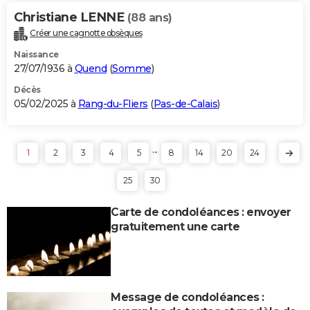
Christiane LENNE
(88 ans)
Créer une cagnotte obsèques
Naissance
27/07/1936 à
Quend
(
Somme
)
Décès
05/02/2025 à
Rang-du-Fliers
(
Pas-de-Calais
)
...
1
2
3
4
5
8
14
20
24
25
30
Carte de condoléances : envoyer
gratuitement une carte
Message de condoléances :