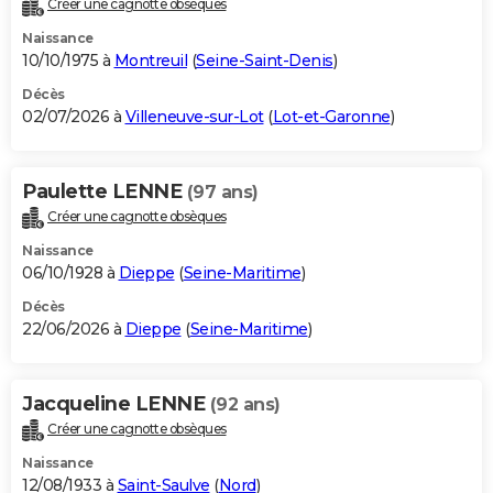
Créer une cagnotte obsèques
City break
Voyage de noces
Climat
Destinations
Voyage nature
Forum
+
PHOTO
Naissance
10/10/1975 à
Montreuil
(
Seine-Saint-Denis
)
GUIDES D'ACHAT
Décès
02/07/2026 à
Villeneuve-sur-Lot
(
Lot-et-Garonne
)
BONS PLANS
CARTE DE VOEUX
Paulette LENNE
(97 ans)
Carte Bonne année
Carte Pâques
Carte de Noël
Carte Saint-Valentin
Carte d'anniversaire
DICTIONNAIRE
Créer une cagnotte obsèques
Biographies
Expressions
Dictionnaire
Citations
Proverbes
PROGRAMME TV
Naissance
06/10/1928 à
Dieppe
(
Seine-Maritime
)
COPAINS D'AVANT
Décès
22/06/2026 à
Dieppe
(
Seine-Maritime
)
Se connecter
Collèges
Universités
Service militaire
S'inscrire
Lycées
Primaires
Entreprises
Avis de recherche
AVIS DE DÉCÈS
FORUM
Jacqueline LENNE
(92 ans)
Lifestyle
Sport
Television
Cinema
Bricolage
Culture
Auto
Voyage
Créer une cagnotte obsèques
Naissance
12/08/1933 à
Saint-Saulve
(
Nord
)