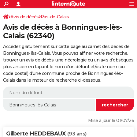
ACTUALITÉS
Connexion
S'inscrire
Avis de décès
Pas-de-Calais
Rechercher
Société
Education
Villes
Politique
Faits Divers
Monde
+
SPORT
Avis de décès à Bonningues-lès-
Football
Cyclisme
Forum
Coupe du monde 2026
Tennis
Rugby
CULTURE
Calais (62340)
TNT
Cinéma
Musique
Programme TV
Streaming
Sorties cinéma
+
FINANCE
Accédez gratuitement sur cette page au carnet des décès de
Bonningues-lès-Calais. Vous pouvez affiner votre recherche,
Impôts
Immobilier
Banque
Crédit
Retraite
Epargne
Risques naturels par ville
Assurance
AUTO
trouver un avis de décès, une nécrologie ou un avis d'obsèques
plus ancien en tapant le nom d'un défunt et/ou le nom (ou
Réserver un essai
Berlines
Forum auto
Essais
Citadines
SUV
+
HIGH-TECH
code postal) d'une commune proche de Bonningues-lès-
Calais dans le moteur de recherche ci-dessous.
Meilleur smartphone
Ordinateurs
Guide high-tech
Mobiles
Internet
Jeux vidéo
+
BRICOLAGE
Aménagement intérieur
Cuisine
Jardinage
+
Forum
Extérieur
Salle de bains
Rangement
WEEK-END
Escapades
Expositions
Week-end nature
Guides de France
Patrimoine
Musées
+
LIFESTYLE
Bien-être
Mode
+
Art de vivre
Loisirs
Modes de vie
SANTE
Mise à jour le 01/07/26
Guide de la santé
Médicaments
+
Alimentation
Maladies
Sommeil
VOYAGE
Gilberte HEDDEBAUX
(93 ans)