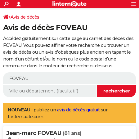
ACTUALITÉS
Connexion
S'inscrire
Avis de décès
Rechercher
Société
Education
Villes
Politique
Faits Divers
Monde
+
SPORT
Avis de décès FOVEAU
Football
Cyclisme
Forum
Coupe du monde 2026
Tennis
Rugby
CULTURE
Accédez gratuitement sur cette page au carnet des décès des
TNT
Cinéma
Musique
Programme TV
Streaming
Sorties cinéma
+
FOVEAU. Vous pouvez affiner votre recherche ou trouver un
FINANCE
avis de décès ou un avis d'obsèques plus ancien en tapant le
Impôts
Immobilier
Banque
Crédit
Retraite
Epargne
Risques naturels par ville
Assurance
AUTO
nom d'un défunt et/ou le nom ou le code postal d'une
commune dans le moteur de recherche ci-dessous.
Réserver un essai
Berlines
Forum auto
Essais
Citadines
SUV
+
HIGH-TECH
Meilleur smartphone
Ordinateurs
Guide high-tech
Mobiles
Internet
Jeux vidéo
+
BRICOLAGE
Aménagement intérieur
Cuisine
Jardinage
+
Forum
Extérieur
Salle de bains
Rangement
WEEK-END
Escapades
Expositions
Week-end nature
Guides de France
Patrimoine
Musées
+
LIFESTYLE
NOUVEAU :
publiez un
avis de décès gratuit
sur
Linternaute.com
Bien-être
Mode
+
Art de vivre
Loisirs
Modes de vie
SANTE
Jean-marc FOVEAU
Guide de la santé
Médicaments
+
Alimentation
Maladies
Sommeil
(81 ans)
VOYAGE