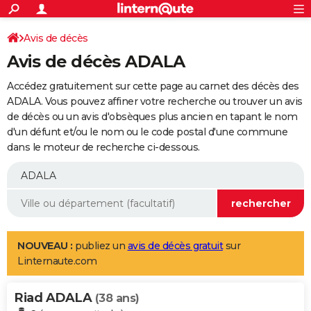
ACTUALITÉS
Connexion
S'inscrire
Avis de décès
Rechercher
Société
Education
Villes
Politique
Faits Divers
Monde
+
SPORT
Avis de décès ADALA
Football
Cyclisme
Forum
Coupe du monde 2026
Tennis
Rugby
CULTURE
Accédez gratuitement sur cette page au carnet des décès des
TNT
Cinéma
Musique
Programme TV
Streaming
Sorties cinéma
+
ADALA. Vous pouvez affiner votre recherche ou trouver un avis
FINANCE
de décès ou un avis d'obsèques plus ancien en tapant le nom
Impôts
Immobilier
Banque
Crédit
Retraite
Epargne
Risques naturels par ville
Assurance
AUTO
d'un défunt et/ou le nom ou le code postal d'une commune
dans le moteur de recherche ci-dessous.
Réserver un essai
Berlines
Forum auto
Essais
Citadines
SUV
+
HIGH-TECH
Meilleur smartphone
Ordinateurs
Guide high-tech
Mobiles
Internet
Jeux vidéo
+
BRICOLAGE
Aménagement intérieur
Cuisine
Jardinage
+
Forum
Extérieur
Salle de bains
Rangement
WEEK-END
Escapades
Expositions
Week-end nature
Guides de France
Patrimoine
Musées
+
LIFESTYLE
NOUVEAU :
publiez un
avis de décès gratuit
sur
Linternaute.com
Bien-être
Mode
+
Art de vivre
Loisirs
Modes de vie
SANTE
Riad ADALA
Guide de la santé
Médicaments
+
Alimentation
Maladies
Sommeil
(38 ans)
VOYAGE