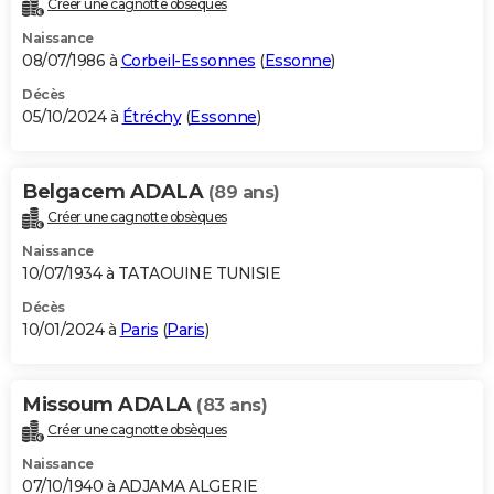
Créer une cagnotte obsèques
City break
Voyage de noces
Climat
Destinations
Voyage nature
Forum
+
PHOTO
Naissance
08/07/1986 à
Corbeil-Essonnes
(
Essonne
)
GUIDES D'ACHAT
Décès
05/10/2024 à
Étréchy
(
Essonne
)
BONS PLANS
CARTE DE VOEUX
Belgacem ADALA
(89 ans)
Carte Bonne année
Carte Pâques
Carte de Noël
Carte Saint-Valentin
Carte d'anniversaire
DICTIONNAIRE
Créer une cagnotte obsèques
Biographies
Expressions
Dictionnaire
Citations
Proverbes
PROGRAMME TV
Naissance
10/07/1934 à TATAOUINE TUNISIE
COPAINS D'AVANT
Décès
10/01/2024 à
Paris
(
Paris
)
Se connecter
Collèges
Universités
Service militaire
S'inscrire
Lycées
Primaires
Entreprises
Avis de recherche
AVIS DE DÉCÈS
FORUM
Missoum ADALA
(83 ans)
Lifestyle
Sport
Television
Cinema
Bricolage
Culture
Auto
Voyage
Créer une cagnotte obsèques
Naissance
07/10/1940 à ADJAMA ALGERIE