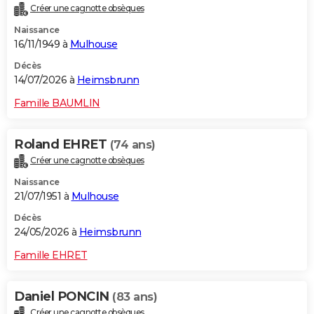
Créer une cagnotte obsèques
City break
Voyage de noces
Climat
Destinations
Voyage nature
Forum
+
PHOTO
Naissance
16/11/1949 à
Mulhouse
GUIDES D'ACHAT
Décès
BONS PLANS
14/07/2026 à
Heimsbrunn
CARTE DE VOEUX
Famille BAUMLIN
Carte Bonne année
Carte Pâques
Carte de Noël
Carte Saint-Valentin
Carte d'anniversaire
DICTIONNAIRE
Roland EHRET
(74 ans)
Biographies
Expressions
Dictionnaire
Citations
Proverbes
PROGRAMME TV
Créer une cagnotte obsèques
Naissance
COPAINS D'AVANT
21/07/1951 à
Mulhouse
Se connecter
Collèges
Universités
Service militaire
S'inscrire
Lycées
Primaires
Entreprises
Avis de recherche
AVIS DE DÉCÈS
Décès
24/05/2026 à
Heimsbrunn
FORUM
Famille EHRET
Lifestyle
Sport
Television
Cinema
Bricolage
Culture
Auto
Voyage
Daniel PONCIN
(83 ans)
Créer une cagnotte obsèques