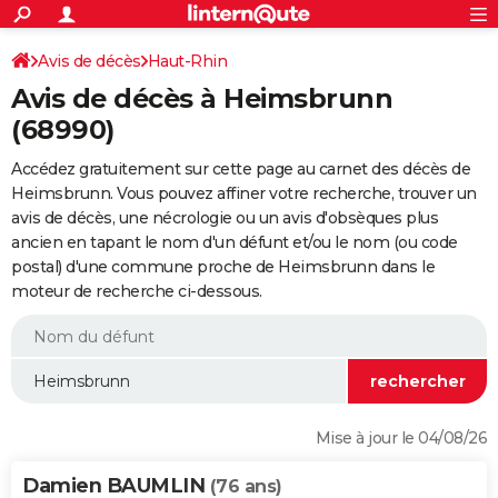
ACTUALITÉS
Connexion
S'inscrire
Avis de décès
Haut-Rhin
Rechercher
Société
Education
Villes
Politique
Faits Divers
Monde
+
SPORT
Avis de décès à Heimsbrunn
Football
Cyclisme
Forum
Coupe du monde 2026
Tennis
Rugby
CULTURE
(68990)
TNT
Cinéma
Musique
Programme TV
Streaming
Sorties cinéma
+
FINANCE
Accédez gratuitement sur cette page au carnet des décès de
Heimsbrunn. Vous pouvez affiner votre recherche, trouver un
Impôts
Immobilier
Banque
Crédit
Retraite
Epargne
Risques naturels par ville
Assurance
AUTO
avis de décès, une nécrologie ou un avis d'obsèques plus
ancien en tapant le nom d'un défunt et/ou le nom (ou code
Réserver un essai
Berlines
Forum auto
Essais
Citadines
SUV
+
HIGH-TECH
postal) d'une commune proche de Heimsbrunn dans le
moteur de recherche ci-dessous.
Meilleur smartphone
Ordinateurs
Guide high-tech
Mobiles
Internet
Jeux vidéo
+
BRICOLAGE
Aménagement intérieur
Cuisine
Jardinage
+
Forum
Extérieur
Salle de bains
Rangement
WEEK-END
Escapades
Expositions
Week-end nature
Guides de France
Patrimoine
Musées
+
LIFESTYLE
Bien-être
Mode
+
Art de vivre
Loisirs
Modes de vie
SANTE
Mise à jour le 04/08/26
Guide de la santé
Médicaments
+
Alimentation
Maladies
Sommeil
VOYAGE
Damien BAUMLIN
(76 ans)