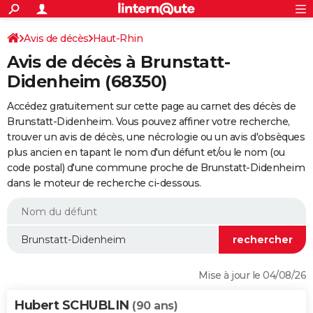
ACTUALITÉS
Connexion
S'inscrire
Avis de décès
Haut-Rhin
Rechercher
Société
Education
Villes
Politique
Faits Divers
Monde
+
SPORT
Avis de décès à Brunstatt-
Football
Cyclisme
Forum
Coupe du monde 2026
Tennis
Rugby
CULTURE
Didenheim (68350)
TNT
Cinéma
Musique
Programme TV
Streaming
Sorties cinéma
+
FINANCE
Accédez gratuitement sur cette page au carnet des décès de
Brunstatt-Didenheim. Vous pouvez affiner votre recherche,
Impôts
Immobilier
Banque
Crédit
Retraite
Epargne
Risques naturels par ville
Assurance
AUTO
trouver un avis de décès, une nécrologie ou un avis d'obsèques
plus ancien en tapant le nom d'un défunt et/ou le nom (ou
Réserver un essai
Berlines
Forum auto
Essais
Citadines
SUV
+
HIGH-TECH
code postal) d'une commune proche de Brunstatt-Didenheim
dans le moteur de recherche ci-dessous.
Meilleur smartphone
Ordinateurs
Guide high-tech
Mobiles
Internet
Jeux vidéo
+
BRICOLAGE
Aménagement intérieur
Cuisine
Jardinage
+
Forum
Extérieur
Salle de bains
Rangement
WEEK-END
Escapades
Expositions
Week-end nature
Guides de France
Patrimoine
Musées
+
LIFESTYLE
Bien-être
Mode
+
Art de vivre
Loisirs
Modes de vie
SANTE
Mise à jour le 04/08/26
Guide de la santé
Médicaments
+
Alimentation
Maladies
Sommeil
VOYAGE
Hubert SCHUBLIN
(90 ans)