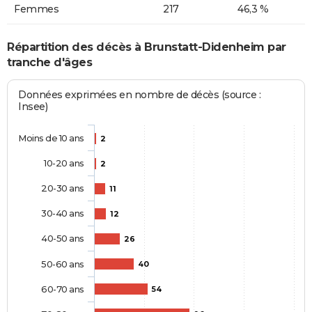
Femmes
217
46,3 %
Répartition des décès à Brunstatt-Didenheim par
tranche d'âges
Données exprimées en nombre de décès (source :
Insee)
Moins de 10 ans
2
10-20 ans
2
20-30 ans
11
30-40 ans
12
40-50 ans
26
50-60 ans
40
60-70 ans
54