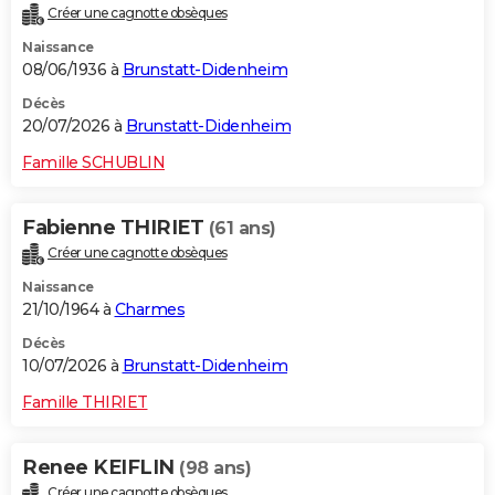
Créer une cagnotte obsèques
City break
Voyage de noces
Climat
Destinations
Voyage nature
Forum
+
PHOTO
Naissance
08/06/1936 à
Brunstatt-Didenheim
GUIDES D'ACHAT
Décès
BONS PLANS
20/07/2026 à
Brunstatt-Didenheim
CARTE DE VOEUX
Famille SCHUBLIN
Carte Bonne année
Carte Pâques
Carte de Noël
Carte Saint-Valentin
Carte d'anniversaire
DICTIONNAIRE
Fabienne THIRIET
(61 ans)
Biographies
Expressions
Dictionnaire
Citations
Proverbes
PROGRAMME TV
Créer une cagnotte obsèques
Naissance
COPAINS D'AVANT
21/10/1964 à
Charmes
Se connecter
Collèges
Universités
Service militaire
S'inscrire
Lycées
Primaires
Entreprises
Avis de recherche
AVIS DE DÉCÈS
Décès
10/07/2026 à
Brunstatt-Didenheim
FORUM
Famille THIRIET
Lifestyle
Sport
Television
Cinema
Bricolage
Culture
Auto
Voyage
Renee KEIFLIN
(98 ans)
Créer une cagnotte obsèques