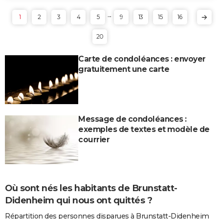
...
1
2
3
4
5
9
13
15
16
20
Carte de condoléances : envoyer
gratuitement une carte
Message de condoléances :
exemples de textes et modèle de
courrier
Où sont nés les habitants de Brunstatt-
Didenheim qui nous ont quittés ?
Répartition des personnes disparues à Brunstatt-Didenheim