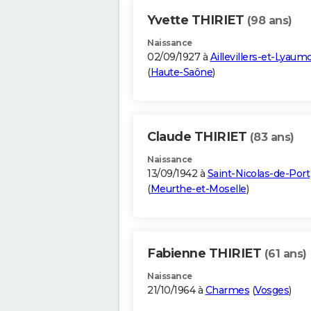
Yvette THIRIET
(98 ans)
Naissance
02/09/1927 à
Aillevillers-et-Lyaum
(
Haute-Saône
)
Claude THIRIET
(83 ans)
Naissance
13/09/1942 à
Saint-Nicolas-de-Port
(
Meurthe-et-Moselle
)
Fabienne THIRIET
(61 ans)
Naissance
21/10/1964 à
Charmes
(
Vosges
)