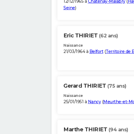
12/12/1965 à
Châtenay-Malabry
(
Ha
Seine
)
Eric THIRIET
(62 ans)
Naissance
21/03/1964 à
Belfort
(
Territoire de 
Gerard THIRIET
(75 ans)
Naissance
25/01/1951 à
Nancy
(
Meurthe-et-Mo
Marthe THIRIET
(94 ans)