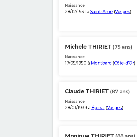
Naissance
28/12/1931 à
Saint-Amé
(
Vosges
)
Michele THIRIET
(75 ans)
Naissance
17/05/1950 à
Montbard
(
Côte-d'Or
)
Claude THIRIET
(87 ans)
Naissance
28/01/1939 à
Épinal
(
Vosges
)
Monique THIRIET
(88 ans)