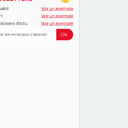
alité
Voir un exemple
rt
Voir un exemple
dossiers d'actu
Voir un exemple