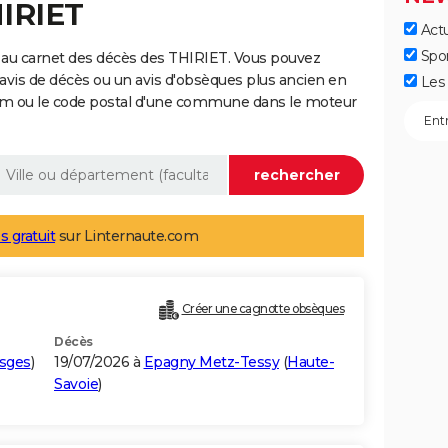
HIRIET
Actu
Spo
 au carnet des décès des THIRIET. Vous pouvez
 avis de décès ou un avis d'obsèques plus ancien en
Les 
nom ou le code postal d'une commune dans le moteur
s gratuit
sur Linternaute.com
Créer une cagnotte obsèques
Décès
sges
)
19/07/2026 à
Epagny Metz-Tessy
(
Haute-
Savoie
)