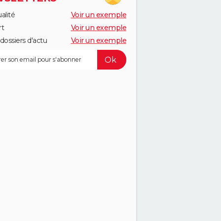
alité
Voir un exemple
rt
Voir un exemple
dossiers d'actu
Voir un exemple