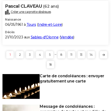
Pascal CLAVEAU
(62 ans)
Créer une cagnotte obsèques
Naissance
06/05/1961 à
Tours
(
Indre-et-Loire
)
Décès
21/10/2023 aux
Sables-d'Olonne
(
Vendée
)
...
1
2
3
4
5
8
11
13
14
18
Carte de condoléances : envoyer
gratuitement une carte
Message de condoléances :