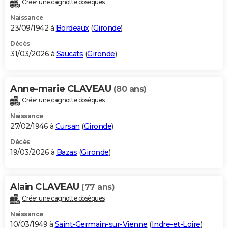
Créer une cagnotte obsèques
City break
Voyage de noces
Climat
Destinations
Voyage nature
Forum
+
PHOTO
Naissance
23/09/1942 à
Bordeaux
(
Gironde
)
GUIDES D'ACHAT
Décès
31/03/2026 à
Saucats
(
Gironde
)
BONS PLANS
CARTE DE VOEUX
Anne-marie CLAVEAU
(80 ans)
Carte Bonne année
Carte Pâques
Carte de Noël
Carte Saint-Valentin
Carte d'anniversaire
DICTIONNAIRE
Créer une cagnotte obsèques
Biographies
Expressions
Dictionnaire
Citations
Proverbes
PROGRAMME TV
Naissance
27/02/1946 à
Cursan
(
Gironde
)
COPAINS D'AVANT
Décès
19/03/2026 à
Bazas
(
Gironde
)
Se connecter
Collèges
Universités
Service militaire
S'inscrire
Lycées
Primaires
Entreprises
Avis de recherche
AVIS DE DÉCÈS
FORUM
Alain CLAVEAU
(77 ans)
Lifestyle
Sport
Television
Cinema
Bricolage
Culture
Auto
Voyage
Créer une cagnotte obsèques
Naissance
10/03/1949 à
Saint-Germain-sur-Vienne
(
Indre-et-Loire
)