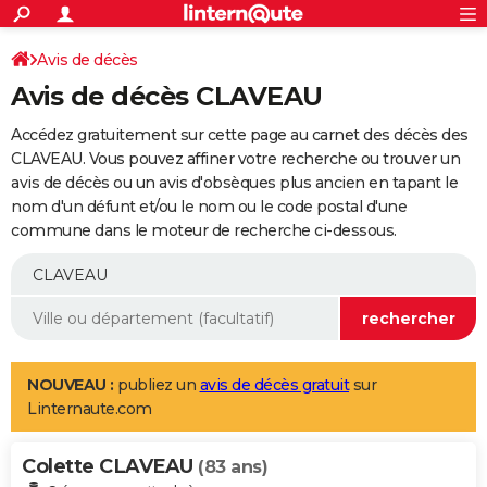
ACTUALITÉS
Connexion
S'inscrire
Avis de décès
Rechercher
Société
Education
Villes
Politique
Faits Divers
Monde
+
SPORT
Avis de décès CLAVEAU
Football
Cyclisme
Forum
Coupe du monde 2026
Tennis
Rugby
CULTURE
Accédez gratuitement sur cette page au carnet des décès des
TNT
Cinéma
Musique
Programme TV
Streaming
Sorties cinéma
+
CLAVEAU. Vous pouvez affiner votre recherche ou trouver un
FINANCE
avis de décès ou un avis d'obsèques plus ancien en tapant le
Impôts
Immobilier
Banque
Crédit
Retraite
Epargne
Risques naturels par ville
Assurance
AUTO
nom d'un défunt et/ou le nom ou le code postal d'une
commune dans le moteur de recherche ci-dessous.
Réserver un essai
Berlines
Forum auto
Essais
Citadines
SUV
+
HIGH-TECH
Meilleur smartphone
Ordinateurs
Guide high-tech
Mobiles
Internet
Jeux vidéo
+
BRICOLAGE
Aménagement intérieur
Cuisine
Jardinage
+
Forum
Extérieur
Salle de bains
Rangement
WEEK-END
Escapades
Expositions
Week-end nature
Guides de France
Patrimoine
Musées
+
LIFESTYLE
NOUVEAU :
publiez un
avis de décès gratuit
sur
Linternaute.com
Bien-être
Mode
+
Art de vivre
Loisirs
Modes de vie
SANTE
Colette CLAVEAU
Guide de la santé
Médicaments
+
Alimentation
Maladies
Sommeil
(83 ans)
VOYAGE