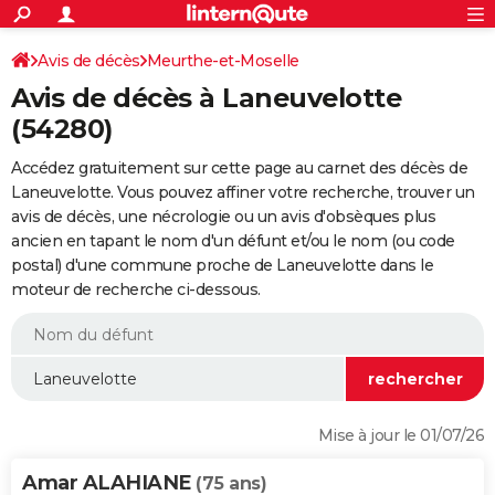
ACTUALITÉS
Connexion
S'inscrire
Avis de décès
Meurthe-et-Moselle
Rechercher
Société
Education
Villes
Politique
Faits Divers
Monde
+
SPORT
Avis de décès à Laneuvelotte
Football
Cyclisme
Forum
Coupe du monde 2026
Tennis
Rugby
CULTURE
(54280)
TNT
Cinéma
Musique
Programme TV
Streaming
Sorties cinéma
+
FINANCE
Accédez gratuitement sur cette page au carnet des décès de
Laneuvelotte. Vous pouvez affiner votre recherche, trouver un
Impôts
Immobilier
Banque
Crédit
Retraite
Epargne
Risques naturels par ville
Assurance
AUTO
avis de décès, une nécrologie ou un avis d'obsèques plus
ancien en tapant le nom d'un défunt et/ou le nom (ou code
Réserver un essai
Berlines
Forum auto
Essais
Citadines
SUV
+
HIGH-TECH
postal) d'une commune proche de Laneuvelotte dans le
moteur de recherche ci-dessous.
Meilleur smartphone
Ordinateurs
Guide high-tech
Mobiles
Internet
Jeux vidéo
+
BRICOLAGE
Aménagement intérieur
Cuisine
Jardinage
+
Forum
Extérieur
Salle de bains
Rangement
WEEK-END
Escapades
Expositions
Week-end nature
Guides de France
Patrimoine
Musées
+
LIFESTYLE
Bien-être
Mode
+
Art de vivre
Loisirs
Modes de vie
SANTE
Mise à jour le 01/07/26
Guide de la santé
Médicaments
+
Alimentation
Maladies
Sommeil
VOYAGE
Amar ALAHIANE
(75 ans)