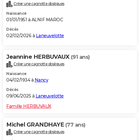
Créer une cagnotte obsèques
City break
Voyage de noces
Climat
Destinations
Voyage nature
Forum
+
PHOTO
Naissance
01/01/1951 à ALNIF MAROC
GUIDES D'ACHAT
Décès
BONS PLANS
02/02/2026 à
Laneuvelotte
CARTE DE VOEUX
Jeannine HERBUVAUX
(91 ans)
Carte Bonne année
Carte Pâques
Carte de Noël
Carte Saint-Valentin
Carte d'anniversaire
DICTIONNAIRE
Créer une cagnotte obsèques
Biographies
Expressions
Dictionnaire
Citations
Proverbes
PROGRAMME TV
Naissance
04/02/1934 à
Nancy
COPAINS D'AVANT
Décès
Se connecter
Collèges
Universités
Service militaire
S'inscrire
Lycées
Primaires
Entreprises
Avis de recherche
09/06/2025 à
Laneuvelotte
AVIS DE DÉCÈS
Famille HERBUVAUX
FORUM
Lifestyle
Sport
Television
Cinema
Bricolage
Culture
Auto
Voyage
Michel GRANDHAYE
(77 ans)
Créer une cagnotte obsèques