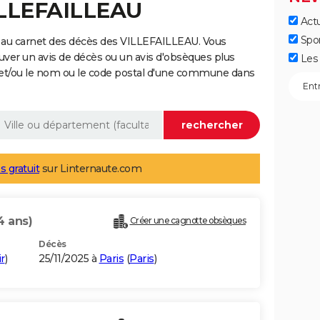
ILLEFAILLEAU
Actu
Spo
 au carnet des décès des VILLEFAILLEAU. Vous
uver un avis de décès ou un avis d'obsèques plus
Les 
 et/ou le nom ou le code postal d'une commune dans
s gratuit
sur Linternaute.com
4 ans)
Créer une cagnotte obsèques
Décès
r
)
25/11/2025 à
Paris
(
Paris
)