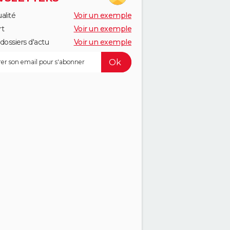
alité
Voir un exemple
rt
Voir un exemple
dossiers d'actu
Voir un exemple