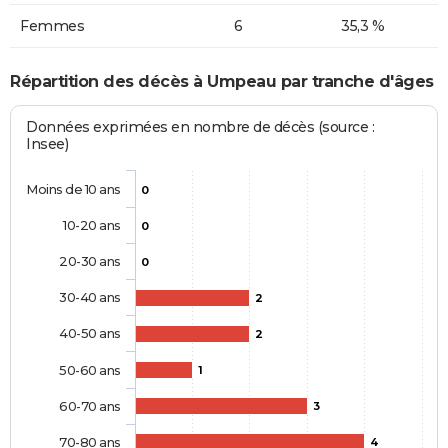
Femmes
6
35,3 %
Répartition des décès à Umpeau par tranche d'âges
Données exprimées en nombre de décès (source :
Insee)
Moins de 10 ans
0
10-20 ans
0
20-30 ans
0
30-40 ans
2
40-50 ans
2
50-60 ans
1
60-70 ans
3
70-80 ans
4