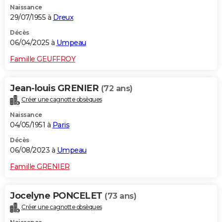
Naissance
City break
Voyage de noces
Climat
Destinations
Voyage nature
Forum
+
PHOTO
29/07/1955 à
Dreux
GUIDES D'ACHAT
Décès
06/04/2025 à
Umpeau
BONS PLANS
Famille GEUFFROY
CARTE DE VOEUX
Jean-louis GRENIER
(72 ans)
Carte Bonne année
Carte Pâques
Carte de Noël
Carte Saint-Valentin
Carte d'anniversaire
DICTIONNAIRE
Créer une cagnotte obsèques
Biographies
Expressions
Dictionnaire
Citations
Proverbes
PROGRAMME TV
Naissance
04/05/1951 à
Paris
COPAINS D'AVANT
Décès
06/08/2023 à
Umpeau
Se connecter
Collèges
Universités
Service militaire
S'inscrire
Lycées
Primaires
Entreprises
Avis de recherche
AVIS DE DÉCÈS
Famille GRENIER
FORUM
Lifestyle
Sport
Television
Cinema
Bricolage
Culture
Auto
Voyage
Jocelyne PONCELET
(73 ans)
Créer une cagnotte obsèques