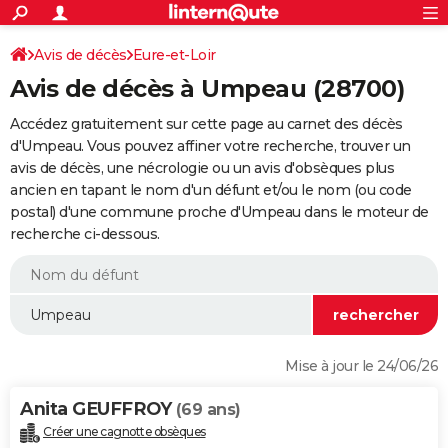
ACTUALITÉS
Connexion
S'inscrire
Avis de décès
Eure-et-Loir
Rechercher
Société
Education
Villes
Politique
Faits Divers
Monde
+
SPORT
Avis de décès à Umpeau (28700)
Football
Cyclisme
Forum
Coupe du monde 2026
Tennis
Rugby
CULTURE
Accédez gratuitement sur cette page au carnet des décès
TNT
Cinéma
Musique
Programme TV
Streaming
Sorties cinéma
+
d'Umpeau. Vous pouvez affiner votre recherche, trouver un
FINANCE
avis de décès, une nécrologie ou un avis d'obsèques plus
Impôts
Immobilier
Banque
Crédit
Retraite
Epargne
Risques naturels par ville
Assurance
AUTO
ancien en tapant le nom d'un défunt et/ou le nom (ou code
postal) d'une commune proche d'Umpeau dans le moteur de
Réserver un essai
Berlines
Forum auto
Essais
Citadines
SUV
+
HIGH-TECH
recherche ci-dessous.
Meilleur smartphone
Ordinateurs
Guide high-tech
Mobiles
Internet
Jeux vidéo
+
BRICOLAGE
Aménagement intérieur
Cuisine
Jardinage
+
Forum
Extérieur
Salle de bains
Rangement
WEEK-END
Escapades
Expositions
Week-end nature
Guides de France
Patrimoine
Musées
+
LIFESTYLE
Mise à jour le 24/06/26
Bien-être
Mode
+
Art de vivre
Loisirs
Modes de vie
SANTE
Anita GEUFFROY
(69 ans)
Guide de la santé
Médicaments
+
Alimentation
Maladies
Sommeil
VOYAGE
Créer une cagnotte obsèques