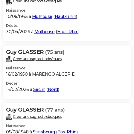
Créer une cagnotte obsèques
City break
Voyage de noces
Climat
Destinations
Voyage nature
Forum
+
PHOTO
Naissance
10/06/1945 à
Mulhouse
(
Haut-Rhin
)
GUIDES D'ACHAT
Décès
30/04/2026 à
Mulhouse
(
Haut-Rhin
)
BONS PLANS
CARTE DE VOEUX
Guy GLASSER
(75 ans)
Carte Bonne année
Carte Pâques
Carte de Noël
Carte Saint-Valentin
Carte d'anniversaire
DICTIONNAIRE
Créer une cagnotte obsèques
Biographies
Expressions
Dictionnaire
Citations
Proverbes
PROGRAMME TV
Naissance
16/02/1950 à MARENGO ALGERIE
COPAINS D'AVANT
Décès
14/02/2026 à
Seclin
(
Nord
)
Se connecter
Collèges
Universités
Service militaire
S'inscrire
Lycées
Primaires
Entreprises
Avis de recherche
AVIS DE DÉCÈS
FORUM
Guy GLASSER
(77 ans)
Lifestyle
Sport
Television
Cinema
Bricolage
Culture
Auto
Voyage
Créer une cagnotte obsèques
Naissance
05/08/1948 à
Strasbourg
(
Bas-Rhin
)