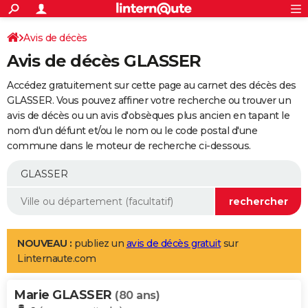
ACTUALITÉS
Connexion
S'inscrire
Avis de décès
Rechercher
Société
Education
Villes
Politique
Faits Divers
Monde
+
SPORT
Avis de décès GLASSER
Football
Cyclisme
Forum
Coupe du monde 2026
Tennis
Rugby
CULTURE
Accédez gratuitement sur cette page au carnet des décès des
TNT
Cinéma
Musique
Programme TV
Streaming
Sorties cinéma
+
GLASSER. Vous pouvez affiner votre recherche ou trouver un
FINANCE
avis de décès ou un avis d'obsèques plus ancien en tapant le
Impôts
Immobilier
Banque
Crédit
Retraite
Epargne
Risques naturels par ville
Assurance
AUTO
nom d'un défunt et/ou le nom ou le code postal d'une
commune dans le moteur de recherche ci-dessous.
Réserver un essai
Berlines
Forum auto
Essais
Citadines
SUV
+
HIGH-TECH
Meilleur smartphone
Ordinateurs
Guide high-tech
Mobiles
Internet
Jeux vidéo
+
BRICOLAGE
Aménagement intérieur
Cuisine
Jardinage
+
Forum
Extérieur
Salle de bains
Rangement
WEEK-END
Escapades
Expositions
Week-end nature
Guides de France
Patrimoine
Musées
+
LIFESTYLE
NOUVEAU :
publiez un
avis de décès gratuit
sur
Linternaute.com
Bien-être
Mode
+
Art de vivre
Loisirs
Modes de vie
SANTE
Marie GLASSER
Guide de la santé
Médicaments
+
Alimentation
Maladies
Sommeil
(80 ans)
VOYAGE