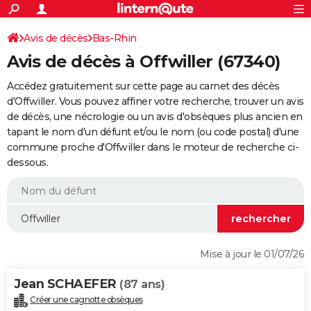
ACTUALITÉS
Connexion
S'inscrire
Avis de décès
Bas-Rhin
Rechercher
Société
Education
Villes
Politique
Faits Divers
Monde
+
SPORT
Avis de décès à Offwiller (67340)
Football
Cyclisme
Forum
Coupe du monde 2026
Tennis
Rugby
CULTURE
Accédez gratuitement sur cette page au carnet des décès
TNT
Cinéma
Musique
Programme TV
Streaming
Sorties cinéma
+
d'Offwiller. Vous pouvez affiner votre recherche, trouver un avis
FINANCE
de décès, une nécrologie ou un avis d'obsèques plus ancien en
Impôts
Immobilier
Banque
Crédit
Retraite
Epargne
Risques naturels par ville
Assurance
AUTO
tapant le nom d'un défunt et/ou le nom (ou code postal) d'une
commune proche d'Offwiller dans le moteur de recherche ci-
Réserver un essai
Berlines
Forum auto
Essais
Citadines
SUV
+
HIGH-TECH
dessous.
Meilleur smartphone
Ordinateurs
Guide high-tech
Mobiles
Internet
Jeux vidéo
+
BRICOLAGE
Aménagement intérieur
Cuisine
Jardinage
+
Forum
Extérieur
Salle de bains
Rangement
WEEK-END
Escapades
Expositions
Week-end nature
Guides de France
Patrimoine
Musées
+
LIFESTYLE
Mise à jour le 01/07/26
Bien-être
Mode
+
Art de vivre
Loisirs
Modes de vie
SANTE
Jean SCHAEFER
(87 ans)
Guide de la santé
Médicaments
+
Alimentation
Maladies
Sommeil
VOYAGE
Créer une cagnotte obsèques