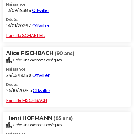
Naissance
City break
Voyage de noces
Climat
Destinations
Voyage nature
Forum
+
PHOTO
13/09/1938 à
Offwiller
GUIDES D'ACHAT
Décès
14/01/2026 à
Offwiller
BONS PLANS
Famille SCHAEFER
CARTE DE VOEUX
Alice FISCHBACH
(90 ans)
Carte Bonne année
Carte Pâques
Carte de Noël
Carte Saint-Valentin
Carte d'anniversaire
DICTIONNAIRE
Créer une cagnotte obsèques
Biographies
Expressions
Dictionnaire
Citations
Proverbes
PROGRAMME TV
Naissance
24/05/1935 à
Offwiller
COPAINS D'AVANT
Décès
26/10/2025 à
Offwiller
Se connecter
Collèges
Universités
Service militaire
S'inscrire
Lycées
Primaires
Entreprises
Avis de recherche
AVIS DE DÉCÈS
Famille FISCHBACH
FORUM
Lifestyle
Sport
Television
Cinema
Bricolage
Culture
Auto
Voyage
Henri HOFMANN
(85 ans)
Créer une cagnotte obsèques