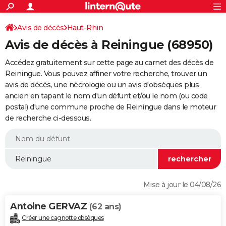
ACTUALITÉS
Connexion
S'inscrire
Avis de décès
Haut-Rhin
Rechercher
Société
Education
Villes
Politique
Faits Divers
Monde
+
SPORT
Avis de décès à Reiningue (68950)
Football
Cyclisme
Forum
Coupe du monde 2026
Tennis
Rugby
CULTURE
Accédez gratuitement sur cette page au carnet des décès de
TNT
Cinéma
Musique
Programme TV
Streaming
Sorties cinéma
+
Reiningue. Vous pouvez affiner votre recherche, trouver un
FINANCE
avis de décès, une nécrologie ou un avis d'obsèques plus
Impôts
Immobilier
Banque
Crédit
Retraite
Epargne
Risques naturels par ville
Assurance
AUTO
ancien en tapant le nom d'un défunt et/ou le nom (ou code
postal) d'une commune proche de Reiningue dans le moteur
Réserver un essai
Berlines
Forum auto
Essais
Citadines
SUV
+
HIGH-TECH
de recherche ci-dessous.
Meilleur smartphone
Ordinateurs
Guide high-tech
Mobiles
Internet
Jeux vidéo
+
BRICOLAGE
Aménagement intérieur
Cuisine
Jardinage
+
Forum
Extérieur
Salle de bains
Rangement
WEEK-END
Escapades
Expositions
Week-end nature
Guides de France
Patrimoine
Musées
+
LIFESTYLE
Mise à jour le 04/08/26
Bien-être
Mode
+
Art de vivre
Loisirs
Modes de vie
SANTE
Antoine GERVAZ
(62 ans)
Guide de la santé
Médicaments
+
Alimentation
Maladies
Sommeil
VOYAGE
Créer une cagnotte obsèques