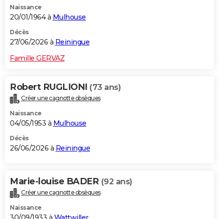
Naissance
City break
Voyage de noces
Climat
Destinations
Voyage nature
Forum
+
PHOTO
20/01/1964 à
Mulhouse
GUIDES D'ACHAT
Décès
27/06/2026 à
Reiningue
BONS PLANS
Famille GERVAZ
CARTE DE VOEUX
Robert RUGLIONI
(73 ans)
Carte Bonne année
Carte Pâques
Carte de Noël
Carte Saint-Valentin
Carte d'anniversaire
DICTIONNAIRE
Créer une cagnotte obsèques
Biographies
Expressions
Dictionnaire
Citations
Proverbes
PROGRAMME TV
Naissance
04/05/1953 à
Mulhouse
COPAINS D'AVANT
Décès
26/06/2026 à
Reiningue
Se connecter
Collèges
Universités
Service militaire
S'inscrire
Lycées
Primaires
Entreprises
Avis de recherche
AVIS DE DÉCÈS
FORUM
Marie-louise BADER
(92 ans)
Lifestyle
Sport
Television
Cinema
Bricolage
Culture
Auto
Voyage
Créer une cagnotte obsèques
Naissance
30/09/1933 à
Wattwiller