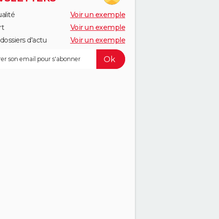
alité
Voir un exemple
rt
Voir un exemple
dossiers d'actu
Voir un exemple