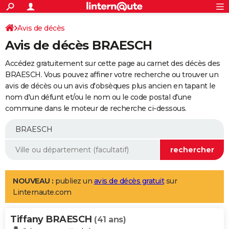
ACTUALITÉS
Connexion
S'inscrire
Avis de décès
Rechercher
Société
Education
Villes
Politique
Faits Divers
Monde
+
SPORT
Avis de décès BRAESCH
Football
Cyclisme
Forum
Coupe du monde 2026
Tennis
Rugby
CULTURE
Accédez gratuitement sur cette page au carnet des décès des
TNT
Cinéma
Musique
Programme TV
Streaming
Sorties cinéma
+
BRAESCH. Vous pouvez affiner votre recherche ou trouver un
FINANCE
avis de décès ou un avis d'obsèques plus ancien en tapant le
Impôts
Immobilier
Banque
Crédit
Retraite
Epargne
Risques naturels par ville
Assurance
AUTO
nom d'un défunt et/ou le nom ou le code postal d'une
commune dans le moteur de recherche ci-dessous.
Réserver un essai
Berlines
Forum auto
Essais
Citadines
SUV
+
HIGH-TECH
Meilleur smartphone
Ordinateurs
Guide high-tech
Mobiles
Internet
Jeux vidéo
+
BRICOLAGE
Aménagement intérieur
Cuisine
Jardinage
+
Forum
Extérieur
Salle de bains
Rangement
WEEK-END
Escapades
Expositions
Week-end nature
Guides de France
Patrimoine
Musées
+
LIFESTYLE
NOUVEAU :
publiez un
avis de décès gratuit
sur
Linternaute.com
Bien-être
Mode
+
Art de vivre
Loisirs
Modes de vie
SANTE
Tiffany BRAESCH
Guide de la santé
Médicaments
+
Alimentation
Maladies
Sommeil
(41 ans)
VOYAGE