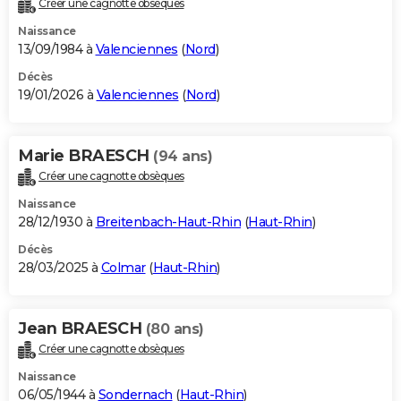
Créer une cagnotte obsèques
City break
Voyage de noces
Climat
Destinations
Voyage nature
Forum
+
PHOTO
Naissance
13/09/1984 à
Valenciennes
(
Nord
)
GUIDES D'ACHAT
Décès
19/01/2026 à
Valenciennes
(
Nord
)
BONS PLANS
CARTE DE VOEUX
Marie BRAESCH
(94 ans)
Carte Bonne année
Carte Pâques
Carte de Noël
Carte Saint-Valentin
Carte d'anniversaire
DICTIONNAIRE
Créer une cagnotte obsèques
Biographies
Expressions
Dictionnaire
Citations
Proverbes
PROGRAMME TV
Naissance
28/12/1930 à
Breitenbach-Haut-Rhin
(
Haut-Rhin
)
COPAINS D'AVANT
Décès
28/03/2025 à
Colmar
(
Haut-Rhin
)
Se connecter
Collèges
Universités
Service militaire
S'inscrire
Lycées
Primaires
Entreprises
Avis de recherche
AVIS DE DÉCÈS
FORUM
Jean BRAESCH
(80 ans)
Lifestyle
Sport
Television
Cinema
Bricolage
Culture
Auto
Voyage
Créer une cagnotte obsèques
Naissance
06/05/1944 à
Sondernach
(
Haut-Rhin
)