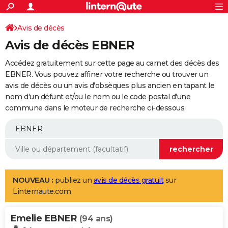
ACTUALITÉS
Connexion
S'inscrire
Avis de décès
Rechercher
Société
Education
Villes
Politique
Faits Divers
Monde
+
SPORT
Avis de décès EBNER
Football
Cyclisme
Forum
Coupe du monde 2026
Tennis
Rugby
CULTURE
Accédez gratuitement sur cette page au carnet des décès des
TNT
Cinéma
Musique
Programme TV
Streaming
Sorties cinéma
+
EBNER. Vous pouvez affiner votre recherche ou trouver un
FINANCE
avis de décès ou un avis d'obsèques plus ancien en tapant le
Impôts
Immobilier
Banque
Crédit
Retraite
Epargne
Risques naturels par ville
Assurance
AUTO
nom d'un défunt et/ou le nom ou le code postal d'une
commune dans le moteur de recherche ci-dessous.
Réserver un essai
Berlines
Forum auto
Essais
Citadines
SUV
+
HIGH-TECH
Meilleur smartphone
Ordinateurs
Guide high-tech
Mobiles
Internet
Jeux vidéo
+
BRICOLAGE
Aménagement intérieur
Cuisine
Jardinage
+
Forum
Extérieur
Salle de bains
Rangement
WEEK-END
Escapades
Expositions
Week-end nature
Guides de France
Patrimoine
Musées
+
LIFESTYLE
NOUVEAU :
publiez un
avis de décès gratuit
sur
Linternaute.com
Bien-être
Mode
+
Art de vivre
Loisirs
Modes de vie
SANTE
Emelie EBNER
Guide de la santé
Médicaments
+
Alimentation
Maladies
Sommeil
(94 ans)
VOYAGE