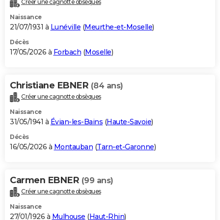
Créer une cagnotte obsèques
City break
Voyage de noces
Climat
Destinations
Voyage nature
Forum
+
PHOTO
Naissance
21/07/1931 à
Lunéville
(
Meurthe-et-Moselle
)
GUIDES D'ACHAT
Décès
17/05/2026 à
Forbach
(
Moselle
)
BONS PLANS
CARTE DE VOEUX
Christiane EBNER
(84 ans)
Carte Bonne année
Carte Pâques
Carte de Noël
Carte Saint-Valentin
Carte d'anniversaire
DICTIONNAIRE
Créer une cagnotte obsèques
Biographies
Expressions
Dictionnaire
Citations
Proverbes
PROGRAMME TV
Naissance
31/05/1941 à
Évian-les-Bains
(
Haute-Savoie
)
COPAINS D'AVANT
Décès
16/05/2026 à
Montauban
(
Tarn-et-Garonne
)
Se connecter
Collèges
Universités
Service militaire
S'inscrire
Lycées
Primaires
Entreprises
Avis de recherche
AVIS DE DÉCÈS
FORUM
Carmen EBNER
(99 ans)
Lifestyle
Sport
Television
Cinema
Bricolage
Culture
Auto
Voyage
Créer une cagnotte obsèques
Naissance
27/01/1926 à
Mulhouse
(
Haut-Rhin
)