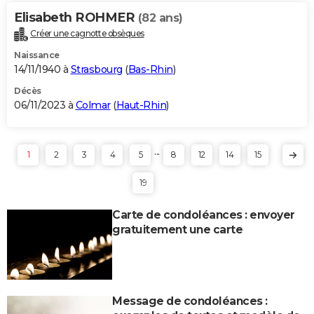
Elisabeth ROHMER
(82 ans)
Créer une cagnotte obsèques
Naissance
14/11/1940 à
Strasbourg
(
Bas-Rhin
)
Décès
06/11/2023 à
Colmar
(
Haut-Rhin
)
...
1
2
3
4
5
8
12
14
15
19
Carte de condoléances : envoyer
gratuitement une carte
Message de condoléances :