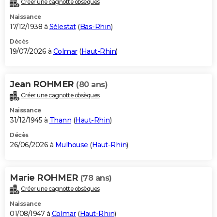
Créer une cagnotte obsèques
City break
Voyage de noces
Climat
Destinations
Voyage nature
Forum
+
PHOTO
Naissance
17/12/1938 à
Sélestat
(
Bas-Rhin
)
GUIDES D'ACHAT
Décès
19/07/2026 à
Colmar
(
Haut-Rhin
)
BONS PLANS
CARTE DE VOEUX
Jean ROHMER
(80 ans)
Carte Bonne année
Carte Pâques
Carte de Noël
Carte Saint-Valentin
Carte d'anniversaire
DICTIONNAIRE
Créer une cagnotte obsèques
Biographies
Expressions
Dictionnaire
Citations
Proverbes
PROGRAMME TV
Naissance
31/12/1945 à
Thann
(
Haut-Rhin
)
COPAINS D'AVANT
Décès
26/06/2026 à
Mulhouse
(
Haut-Rhin
)
Se connecter
Collèges
Universités
Service militaire
S'inscrire
Lycées
Primaires
Entreprises
Avis de recherche
AVIS DE DÉCÈS
FORUM
Marie ROHMER
(78 ans)
Lifestyle
Sport
Television
Cinema
Bricolage
Culture
Auto
Voyage
Créer une cagnotte obsèques
Naissance
01/08/1947 à
Colmar
(
Haut-Rhin
)