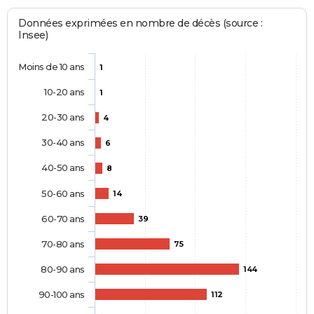
Données exprimées en nombre de décès (source :
Insee)
Moins de 10 ans
1
10-20 ans
1
20-30 ans
4
30-40 ans
6
40-50 ans
8
50-60 ans
14
60-70 ans
39
70-80 ans
75
80-90 ans
144
90-100 ans
112