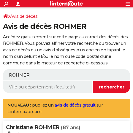
ACTUALITÉS
Connexion
S'inscrire
Avis de décès
Rechercher
Société
Education
Villes
Politique
Faits Divers
Monde
+
SPORT
Avis de décès ROHMER
Football
Cyclisme
Forum
Coupe du monde 2026
Tennis
Rugby
CULTURE
Accédez gratuitement sur cette page au carnet des décès des
TNT
Cinéma
Musique
Programme TV
Streaming
Sorties cinéma
+
ROHMER. Vous pouvez affiner votre recherche ou trouver un
FINANCE
avis de décès ou un avis d'obsèques plus ancien en tapant le
Impôts
Immobilier
Banque
Crédit
Retraite
Epargne
Risques naturels par ville
Assurance
AUTO
nom d'un défunt et/ou le nom ou le code postal d'une
commune dans le moteur de recherche ci-dessous.
Réserver un essai
Berlines
Forum auto
Essais
Citadines
SUV
+
HIGH-TECH
Meilleur smartphone
Ordinateurs
Guide high-tech
Mobiles
Internet
Jeux vidéo
+
BRICOLAGE
Aménagement intérieur
Cuisine
Jardinage
+
Forum
Extérieur
Salle de bains
Rangement
WEEK-END
Escapades
Expositions
Week-end nature
Guides de France
Patrimoine
Musées
+
LIFESTYLE
NOUVEAU :
publiez un
avis de décès gratuit
sur
Linternaute.com
Bien-être
Mode
+
Art de vivre
Loisirs
Modes de vie
SANTE
Christiane ROHMER
Guide de la santé
Médicaments
+
Alimentation
Maladies
Sommeil
(87 ans)
VOYAGE