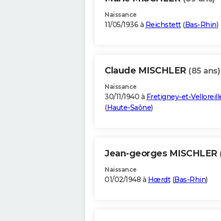
Naissance
11/05/1936 à
Reichstett
(
Bas-Rhin
)
Claude MISCHLER
(85 ans)
Naissance
30/11/1940 à
Fretigney-et-Velloreill
(
Haute-Saône
)
Jean-georges MISCHLER
Naissance
01/02/1948 à
Hœrdt
(
Bas-Rhin
)