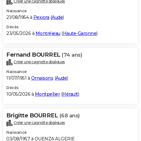
Créer une cagnotte obsèques
City break
Voyage de noces
Climat
Destinations
Voyage nature
Forum
+
PHOTO
Naissance
21/08/1954 à
Pexiora
(
Aude
)
GUIDES D'ACHAT
Décès
23/05/2026 à
Montréjeau
(
Haute-Garonne
)
BONS PLANS
CARTE DE VOEUX
Fernand BOURREL
(74 ans)
Carte Bonne année
Carte Pâques
Carte de Noël
Carte Saint-Valentin
Carte d'anniversaire
DICTIONNAIRE
Créer une cagnotte obsèques
Biographies
Expressions
Dictionnaire
Citations
Proverbes
PROGRAMME TV
Naissance
11/07/1951 à
Ornaisons
(
Aude
)
COPAINS D'AVANT
Décès
10/05/2026 à
Montpellier
(
Hérault
)
Se connecter
Collèges
Universités
Service militaire
S'inscrire
Lycées
Primaires
Entreprises
Avis de recherche
AVIS DE DÉCÈS
FORUM
Brigitte BOURREL
(68 ans)
Lifestyle
Sport
Television
Cinema
Bricolage
Culture
Auto
Voyage
Créer une cagnotte obsèques
Naissance
03/08/1957 à OUENZA ALGERIE