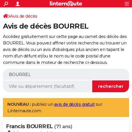
ACTUALITÉS
Connexion
S'inscrire
Avis de décès
Rechercher
Société
Education
Villes
Politique
Faits Divers
Monde
+
SPORT
Avis de décès BOURREL
Football
Cyclisme
Forum
Coupe du monde 2026
Tennis
Rugby
CULTURE
Accédez gratuitement sur cette page au carnet des décès des
TNT
Cinéma
Musique
Programme TV
Streaming
Sorties cinéma
+
BOURREL. Vous pouvez affiner votre recherche ou trouver un
FINANCE
avis de décès ou un avis d'obsèques plus ancien en tapant le
Impôts
Immobilier
Banque
Crédit
Retraite
Epargne
Risques naturels par ville
Assurance
AUTO
nom d'un défunt et/ou le nom ou le code postal d'une
commune dans le moteur de recherche ci-dessous.
Réserver un essai
Berlines
Forum auto
Essais
Citadines
SUV
+
HIGH-TECH
Meilleur smartphone
Ordinateurs
Guide high-tech
Mobiles
Internet
Jeux vidéo
+
BRICOLAGE
Aménagement intérieur
Cuisine
Jardinage
+
Forum
Extérieur
Salle de bains
Rangement
WEEK-END
Escapades
Expositions
Week-end nature
Guides de France
Patrimoine
Musées
+
LIFESTYLE
NOUVEAU :
publiez un
avis de décès gratuit
sur
Linternaute.com
Bien-être
Mode
+
Art de vivre
Loisirs
Modes de vie
SANTE
Francis BOURREL
Guide de la santé
Médicaments
+
Alimentation
Maladies
Sommeil
(71 ans)
VOYAGE