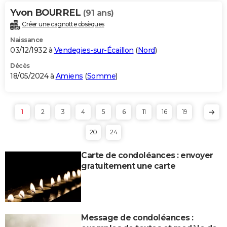
Yvon BOURREL
(91 ans)
Créer une cagnotte obsèques
Naissance
03/12/1932 à
Vendegies-sur-Écaillon
(
Nord
)
Décès
18/05/2024 à
Amiens
(
Somme
)
1
2
3
4
5
6
11
16
19
20
24
Carte de condoléances : envoyer
gratuitement une carte
Message de condoléances :