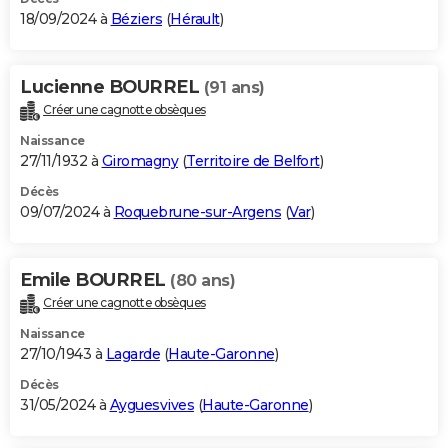
18/09/2024 à
Béziers
(
Hérault
)
Lucienne BOURREL
(91 ans)
Créer une cagnotte obsèques
Naissance
27/11/1932 à
Giromagny
(
Territoire de Belfort
)
Décès
09/07/2024 à
Roquebrune-sur-Argens
(
Var
)
Emile BOURREL
(80 ans)
Créer une cagnotte obsèques
Naissance
27/10/1943 à
Lagarde
(
Haute-Garonne
)
Décès
31/05/2024 à
Ayguesvives
(
Haute-Garonne
)