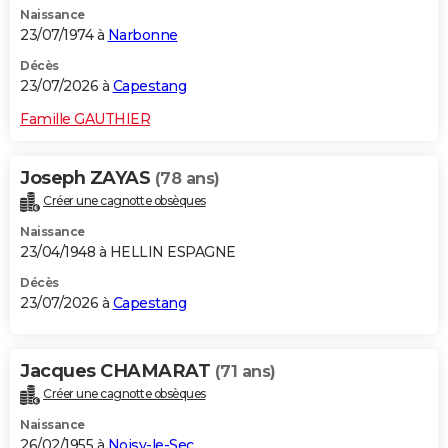
Naissance
City break
Voyage de noces
Climat
Destinations
Voyage nature
Forum
+
PHOTO
23/07/1974 à
Narbonne
GUIDES D'ACHAT
Décès
23/07/2026 à
Capestang
BONS PLANS
Famille GAUTHIER
CARTE DE VOEUX
Joseph ZAYAS
(78 ans)
Carte Bonne année
Carte Pâques
Carte de Noël
Carte Saint-Valentin
Carte d'anniversaire
DICTIONNAIRE
Créer une cagnotte obsèques
Biographies
Expressions
Dictionnaire
Citations
Proverbes
PROGRAMME TV
Naissance
23/04/1948 à HELLIN ESPAGNE
COPAINS D'AVANT
Décès
23/07/2026 à
Capestang
Se connecter
Collèges
Universités
Service militaire
S'inscrire
Lycées
Primaires
Entreprises
Avis de recherche
AVIS DE DÉCÈS
FORUM
Jacques CHAMARAT
(71 ans)
Lifestyle
Sport
Television
Cinema
Bricolage
Culture
Auto
Voyage
Créer une cagnotte obsèques
Naissance
26/02/1955 à
Noisy-le-Sec