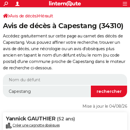
ACTUALITÉS
Connexion
S'inscrire
Avis de décès
Hérault
Rechercher
Société
Education
Villes
Politique
Faits Divers
Monde
+
SPORT
Avis de décès à Capestang (34310)
Football
Cyclisme
Forum
Coupe du monde 2026
Tennis
Rugby
CULTURE
Accédez gratuitement sur cette page au carnet des décès de
TNT
Cinéma
Musique
Programme TV
Streaming
Sorties cinéma
+
Capestang. Vous pouvez affiner votre recherche, trouver un
FINANCE
avis de décès, une nécrologie ou un avis d'obsèques plus
Impôts
Immobilier
Banque
Crédit
Retraite
Epargne
Risques naturels par ville
Assurance
AUTO
ancien en tapant le nom d'un défunt et/ou le nom (ou code
postal) d'une commune proche de Capestang dans le moteur
Réserver un essai
Berlines
Forum auto
Essais
Citadines
SUV
+
HIGH-TECH
de recherche ci-dessous.
Meilleur smartphone
Ordinateurs
Guide high-tech
Mobiles
Internet
Jeux vidéo
+
BRICOLAGE
Aménagement intérieur
Cuisine
Jardinage
+
Forum
Extérieur
Salle de bains
Rangement
WEEK-END
Escapades
Expositions
Week-end nature
Guides de France
Patrimoine
Musées
+
LIFESTYLE
Mise à jour le 04/08/26
Bien-être
Mode
+
Art de vivre
Loisirs
Modes de vie
SANTE
Yannick GAUTHIER
(52 ans)
Guide de la santé
Médicaments
+
Alimentation
Maladies
Sommeil
VOYAGE
Créer une cagnotte obsèques