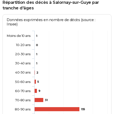
Répartition des décès à Salornay-sur-Guye par
tranche d'âges
Données exprimées en nombre de décès (source :
Insee)
Moins de 10 ans
1
10-20 ans
0
20-30 ans
1
30-40 ans
1
40-50 ans
2
50-60 ans
5
60-70 ans
9
70-80 ans
31
80-90 ans
155