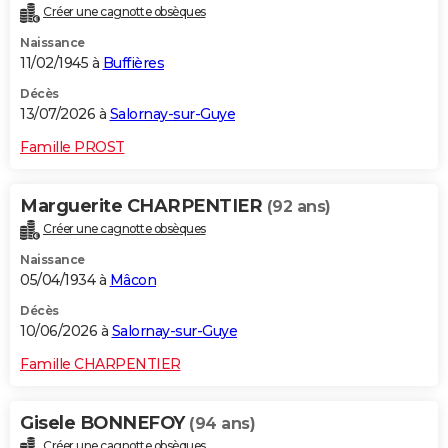
Créer une cagnotte obsèques
City break
Voyage de noces
Climat
Destinations
Voyage nature
Forum
+
PHOTO
Naissance
11/02/1945 à
Buffières
GUIDES D'ACHAT
Décès
BONS PLANS
13/07/2026 à
Salornay-sur-Guye
CARTE DE VOEUX
Famille PROST
Carte Bonne année
Carte Pâques
Carte de Noël
Carte Saint-Valentin
Carte d'anniversaire
DICTIONNAIRE
Marguerite CHARPENTIER
(92 ans)
Biographies
Expressions
Dictionnaire
Citations
Proverbes
PROGRAMME TV
Créer une cagnotte obsèques
Naissance
COPAINS D'AVANT
05/04/1934 à
Mâcon
Se connecter
Collèges
Universités
Service militaire
S'inscrire
Lycées
Primaires
Entreprises
Avis de recherche
AVIS DE DÉCÈS
Décès
10/06/2026 à
Salornay-sur-Guye
FORUM
Famille CHARPENTIER
Lifestyle
Sport
Television
Cinema
Bricolage
Culture
Auto
Voyage
Gisele BONNEFOY
(94 ans)
Créer une cagnotte obsèques