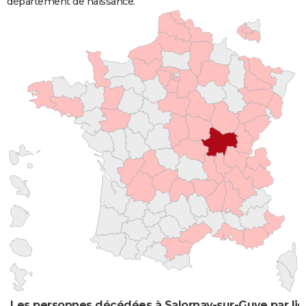
département de naissance.
Les personnes décédées à Salornay-sur-Guye par lie