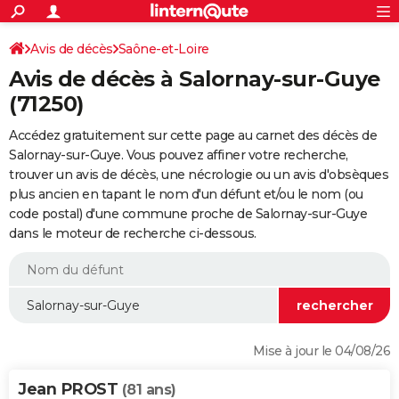
ACTUALITÉS
Connexion
S'inscrire
Avis de décès
Saône-et-Loire
Rechercher
Société
Education
Villes
Politique
Faits Divers
Monde
+
SPORT
Avis de décès à Salornay-sur-Guye
Football
Cyclisme
Forum
Coupe du monde 2026
Tennis
Rugby
CULTURE
(71250)
TNT
Cinéma
Musique
Programme TV
Streaming
Sorties cinéma
+
FINANCE
Accédez gratuitement sur cette page au carnet des décès de
Salornay-sur-Guye. Vous pouvez affiner votre recherche,
Impôts
Immobilier
Banque
Crédit
Retraite
Epargne
Risques naturels par ville
Assurance
AUTO
trouver un avis de décès, une nécrologie ou un avis d'obsèques
plus ancien en tapant le nom d'un défunt et/ou le nom (ou
Réserver un essai
Berlines
Forum auto
Essais
Citadines
SUV
+
HIGH-TECH
code postal) d'une commune proche de Salornay-sur-Guye
dans le moteur de recherche ci-dessous.
Meilleur smartphone
Ordinateurs
Guide high-tech
Mobiles
Internet
Jeux vidéo
+
BRICOLAGE
Aménagement intérieur
Cuisine
Jardinage
+
Forum
Extérieur
Salle de bains
Rangement
WEEK-END
Escapades
Expositions
Week-end nature
Guides de France
Patrimoine
Musées
+
LIFESTYLE
Bien-être
Mode
+
Art de vivre
Loisirs
Modes de vie
SANTE
Mise à jour le 04/08/26
Guide de la santé
Médicaments
+
Alimentation
Maladies
Sommeil
VOYAGE
Jean PROST
(81 ans)