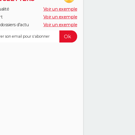
alité
Voir un exemple
rt
Voir un exemple
dossiers d'actu
Voir un exemple