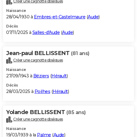
Créer une cagnotte obsèques
City break
Voyage de noces
Climat
Destinations
Voyage nature
Forum
+
PHOTO
Naissance
28/04/1930 à
Embres-et-Castelmaure
(
Aude
)
GUIDES D'ACHAT
Décès
07/11/2025 à
Salles-d'Aude
(
Aude
)
BONS PLANS
CARTE DE VOEUX
Jean-paul BELLISSENT
(81 ans)
Carte Bonne année
Carte Pâques
Carte de Noël
Carte Saint-Valentin
Carte d'anniversaire
DICTIONNAIRE
Créer une cagnotte obsèques
Biographies
Expressions
Dictionnaire
Citations
Proverbes
PROGRAMME TV
Naissance
27/09/1943 à
Béziers
(
Hérault
)
COPAINS D'AVANT
Décès
28/03/2025 à
Poilhes
(
Hérault
)
Se connecter
Collèges
Universités
Service militaire
S'inscrire
Lycées
Primaires
Entreprises
Avis de recherche
AVIS DE DÉCÈS
FORUM
Yolande BELLISSENT
(85 ans)
Lifestyle
Sport
Television
Cinema
Bricolage
Culture
Auto
Voyage
Créer une cagnotte obsèques
Naissance
19/03/1939 à la
Palme
(
Aude
)