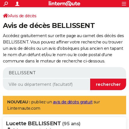
ACTUALITÉS
Connexion
S'inscrire
Avis de décès
Rechercher
Société
Education
Villes
Politique
Faits Divers
Monde
+
SPORT
Avis de décès BELLISSENT
Football
Cyclisme
Forum
Coupe du monde 2026
Tennis
Rugby
CULTURE
Accédez gratuitement sur cette page au carnet des décès des
TNT
Cinéma
Musique
Programme TV
Streaming
Sorties cinéma
+
BELLISSENT. Vous pouvez affiner votre recherche ou trouver
FINANCE
un avis de décès ou un avis d'obsèques plus ancien en tapant
Impôts
Immobilier
Banque
Crédit
Retraite
Epargne
Risques naturels par ville
Assurance
AUTO
le nom d'un défunt et/ou le nom ou le code postal d'une
commune dans le moteur de recherche ci-dessous.
Réserver un essai
Berlines
Forum auto
Essais
Citadines
SUV
+
HIGH-TECH
Meilleur smartphone
Ordinateurs
Guide high-tech
Mobiles
Internet
Jeux vidéo
+
BRICOLAGE
Aménagement intérieur
Cuisine
Jardinage
+
Forum
Extérieur
Salle de bains
Rangement
WEEK-END
Escapades
Expositions
Week-end nature
Guides de France
Patrimoine
Musées
+
LIFESTYLE
NOUVEAU :
publiez un
avis de décès gratuit
sur
Linternaute.com
Bien-être
Mode
+
Art de vivre
Loisirs
Modes de vie
SANTE
Lucette BELLISSENT
Guide de la santé
Médicaments
+
Alimentation
Maladies
Sommeil
(95 ans)
VOYAGE