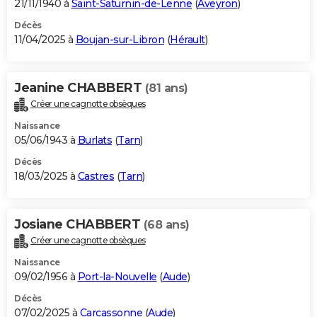
21/11/1940 à
Saint-Saturnin-de-Lenne
(
Aveyron
)
Décès
11/04/2025 à
Boujan-sur-Libron
(
Hérault
)
Jeanine CHABBERT
(81 ans)
Créer une cagnotte obsèques
Naissance
05/06/1943 à
Burlats
(
Tarn
)
Décès
18/03/2025 à
Castres
(
Tarn
)
Josiane CHABBERT
(68 ans)
Créer une cagnotte obsèques
Naissance
09/02/1956 à
Port-la-Nouvelle
(
Aude
)
Décès
07/02/2025 à
Carcassonne
(
Aude
)