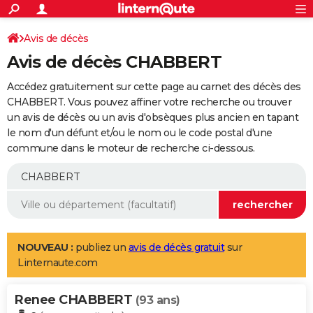
ACTUALITÉS
Connexion
S'inscrire
Avis de décès
Rechercher
Société
Education
Villes
Politique
Faits Divers
Monde
+
SPORT
Avis de décès CHABBERT
Football
Cyclisme
Forum
Coupe du monde 2026
Tennis
Rugby
CULTURE
Accédez gratuitement sur cette page au carnet des décès des
TNT
Cinéma
Musique
Programme TV
Streaming
Sorties cinéma
+
CHABBERT. Vous pouvez affiner votre recherche ou trouver
FINANCE
un avis de décès ou un avis d'obsèques plus ancien en tapant
Impôts
Immobilier
Banque
Crédit
Retraite
Epargne
Risques naturels par ville
Assurance
AUTO
le nom d'un défunt et/ou le nom ou le code postal d'une
commune dans le moteur de recherche ci-dessous.
Réserver un essai
Berlines
Forum auto
Essais
Citadines
SUV
+
HIGH-TECH
Meilleur smartphone
Ordinateurs
Guide high-tech
Mobiles
Internet
Jeux vidéo
+
BRICOLAGE
Aménagement intérieur
Cuisine
Jardinage
+
Forum
Extérieur
Salle de bains
Rangement
WEEK-END
Escapades
Expositions
Week-end nature
Guides de France
Patrimoine
Musées
+
LIFESTYLE
NOUVEAU :
publiez un
avis de décès gratuit
sur
Linternaute.com
Bien-être
Mode
+
Art de vivre
Loisirs
Modes de vie
SANTE
Renee CHABBERT
Guide de la santé
Médicaments
+
Alimentation
Maladies
Sommeil
(93 ans)
VOYAGE