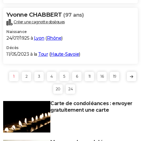
Yvonne CHABBERT
(97 ans)
Créer une cagnotte obsèques
Naissance
24/07/1925 à
Lyon
(
Rhône
)
Décès
11/05/2023 à la
Tour
(
Haute-Savoie
)
1
2
3
4
5
6
11
16
19
20
24
Carte de condoléances : envoyer
gratuitement une carte