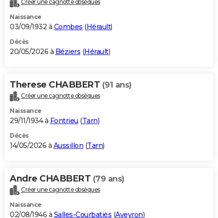
Créer une cagnotte obsèques
City break
Voyage de noces
Climat
Destinations
Voyage nature
Forum
+
PHOTO
Naissance
03/09/1932 à
Combes
(
Hérault
)
GUIDES D'ACHAT
Décès
20/05/2026 à
Béziers
(
Hérault
)
BONS PLANS
CARTE DE VOEUX
Therese CHABBERT
(91 ans)
Carte Bonne année
Carte Pâques
Carte de Noël
Carte Saint-Valentin
Carte d'anniversaire
DICTIONNAIRE
Créer une cagnotte obsèques
Biographies
Expressions
Dictionnaire
Citations
Proverbes
PROGRAMME TV
Naissance
29/11/1934 à
Fontrieu
(
Tarn
)
COPAINS D'AVANT
Décès
14/05/2026 à
Aussillon
(
Tarn
)
Se connecter
Collèges
Universités
Service militaire
S'inscrire
Lycées
Primaires
Entreprises
Avis de recherche
AVIS DE DÉCÈS
FORUM
Andre CHABBERT
(79 ans)
Lifestyle
Sport
Television
Cinema
Bricolage
Culture
Auto
Voyage
Créer une cagnotte obsèques
Naissance
02/08/1946 à
Salles-Courbatiès
(
Aveyron
)