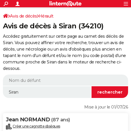
ACTUALITÉS
Connexion
S'inscrire
Avis de décès
Hérault
Rechercher
Société
Education
Villes
Politique
Faits Divers
Monde
+
SPORT
Avis de décès à Siran (34210)
Football
Cyclisme
Forum
Coupe du monde 2026
Tennis
Rugby
CULTURE
Accédez gratuitement sur cette page au carnet des décès de
TNT
Cinéma
Musique
Programme TV
Streaming
Sorties cinéma
+
Siran. Vous pouvez affiner votre recherche, trouver un avis de
FINANCE
décès, une nécrologie ou un avis d'obsèques plus ancien en
Impôts
Immobilier
Banque
Crédit
Retraite
Epargne
Risques naturels par ville
Assurance
AUTO
tapant le nom d'un défunt et/ou le nom (ou code postal) d'une
commune proche de Siran dans le moteur de recherche ci-
Réserver un essai
Berlines
Forum auto
Essais
Citadines
SUV
+
HIGH-TECH
dessous.
Meilleur smartphone
Ordinateurs
Guide high-tech
Mobiles
Internet
Jeux vidéo
+
BRICOLAGE
Aménagement intérieur
Cuisine
Jardinage
+
Forum
Extérieur
Salle de bains
Rangement
WEEK-END
Escapades
Expositions
Week-end nature
Guides de France
Patrimoine
Musées
+
LIFESTYLE
Mise à jour le 01/07/26
Bien-être
Mode
+
Art de vivre
Loisirs
Modes de vie
SANTE
Jean NORMAND
(87 ans)
Guide de la santé
Médicaments
+
Alimentation
Maladies
Sommeil
VOYAGE
Créer une cagnotte obsèques