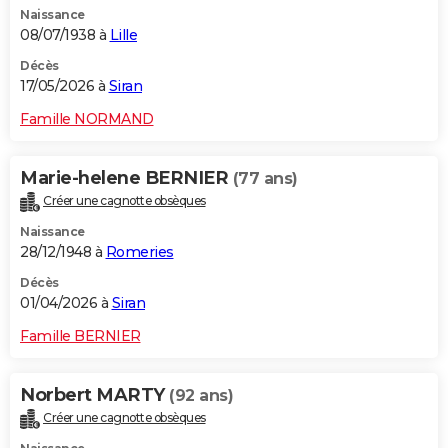
Naissance
City break
Voyage de noces
Climat
Destinations
Voyage nature
Forum
+
PHOTO
08/07/1938 à
Lille
GUIDES D'ACHAT
Décès
17/05/2026 à
Siran
BONS PLANS
Famille NORMAND
CARTE DE VOEUX
Marie-helene BERNIER
(77 ans)
Carte Bonne année
Carte Pâques
Carte de Noël
Carte Saint-Valentin
Carte d'anniversaire
DICTIONNAIRE
Créer une cagnotte obsèques
Biographies
Expressions
Dictionnaire
Citations
Proverbes
PROGRAMME TV
Naissance
28/12/1948 à
Romeries
COPAINS D'AVANT
Décès
01/04/2026 à
Siran
Se connecter
Collèges
Universités
Service militaire
S'inscrire
Lycées
Primaires
Entreprises
Avis de recherche
AVIS DE DÉCÈS
Famille BERNIER
FORUM
Lifestyle
Sport
Television
Cinema
Bricolage
Culture
Auto
Voyage
Norbert MARTY
(92 ans)
Créer une cagnotte obsèques