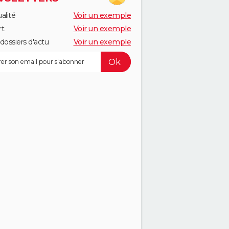
alité
Voir un exemple
rt
Voir un exemple
dossiers d'actu
Voir un exemple