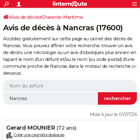
ACTUALITÉS
Connexion
S'inscrire
Avis de décès
Charente-Maritime
Rechercher
Société
Education
Villes
Politique
Faits Divers
Monde
+
SPORT
Avis de décès à Nancras (17600)
Football
Cyclisme
Forum
Coupe du monde 2026
Tennis
Rugby
CULTURE
Accédez gratuitement sur cette page au carnet des décès de
TNT
Cinéma
Musique
Programme TV
Streaming
Sorties cinéma
+
Nancras. Vous pouvez affiner votre recherche, trouver un avis
FINANCE
de décès, une nécrologie ou un avis d'obsèques plus ancien en
Impôts
Immobilier
Banque
Crédit
Retraite
Epargne
Risques naturels par ville
Assurance
AUTO
tapant le nom d'un défunt et/ou le nom (ou code postal) d'une
commune proche de Nancras dans le moteur de recherche ci-
Réserver un essai
Berlines
Forum auto
Essais
Citadines
SUV
+
HIGH-TECH
dessous.
Meilleur smartphone
Ordinateurs
Guide high-tech
Mobiles
Internet
Jeux vidéo
+
BRICOLAGE
Aménagement intérieur
Cuisine
Jardinage
+
Forum
Extérieur
Salle de bains
Rangement
WEEK-END
Escapades
Expositions
Week-end nature
Guides de France
Patrimoine
Musées
+
LIFESTYLE
Mise à jour le 01/07/26
Bien-être
Mode
+
Art de vivre
Loisirs
Modes de vie
SANTE
Gerard MOUNIER
(72 ans)
Guide de la santé
Médicaments
+
Alimentation
Maladies
Sommeil
VOYAGE
Créer une cagnotte obsèques