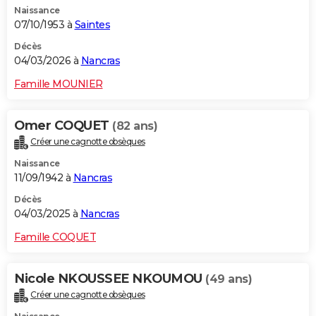
Naissance
City break
Voyage de noces
Climat
Destinations
Voyage nature
Forum
+
PHOTO
07/10/1953 à
Saintes
GUIDES D'ACHAT
Décès
04/03/2026 à
Nancras
BONS PLANS
Famille MOUNIER
CARTE DE VOEUX
Omer COQUET
(82 ans)
Carte Bonne année
Carte Pâques
Carte de Noël
Carte Saint-Valentin
Carte d'anniversaire
DICTIONNAIRE
Créer une cagnotte obsèques
Biographies
Expressions
Dictionnaire
Citations
Proverbes
PROGRAMME TV
Naissance
11/09/1942 à
Nancras
COPAINS D'AVANT
Décès
04/03/2025 à
Nancras
Se connecter
Collèges
Universités
Service militaire
S'inscrire
Lycées
Primaires
Entreprises
Avis de recherche
AVIS DE DÉCÈS
Famille COQUET
FORUM
Lifestyle
Sport
Television
Cinema
Bricolage
Culture
Auto
Voyage
Nicole NKOUSSEE NKOUMOU
(49 ans)
Créer une cagnotte obsèques