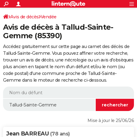
ACTUALITÉS
Connexion
S'inscrire
Avis de décès
Vendée
Rechercher
Société
Education
Villes
Politique
Faits Divers
Monde
+
SPORT
Avis de décès à Tallud-Sainte-
Football
Cyclisme
Forum
Coupe du monde 2026
Tennis
Rugby
CULTURE
Gemme (85390)
TNT
Cinéma
Musique
Programme TV
Streaming
Sorties cinéma
+
FINANCE
Accédez gratuitement sur cette page au carnet des décès de
Tallud-Sainte-Gemme. Vous pouvez affiner votre recherche,
Impôts
Immobilier
Banque
Crédit
Retraite
Epargne
Risques naturels par ville
Assurance
AUTO
trouver un avis de décès, une nécrologie ou un avis d'obsèques
plus ancien en tapant le nom d'un défunt et/ou le nom (ou
Réserver un essai
Berlines
Forum auto
Essais
Citadines
SUV
+
HIGH-TECH
code postal) d'une commune proche de Tallud-Sainte-
Gemme dans le moteur de recherche ci-dessous.
Meilleur smartphone
Ordinateurs
Guide high-tech
Mobiles
Internet
Jeux vidéo
+
BRICOLAGE
Aménagement intérieur
Cuisine
Jardinage
+
Forum
Extérieur
Salle de bains
Rangement
WEEK-END
Escapades
Expositions
Week-end nature
Guides de France
Patrimoine
Musées
+
LIFESTYLE
Bien-être
Mode
+
Art de vivre
Loisirs
Modes de vie
SANTE
Mise à jour le 25/06/26
Guide de la santé
Médicaments
+
Alimentation
Maladies
Sommeil
VOYAGE
Jean BARREAU
(78 ans)