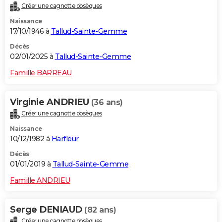
Créer une cagnotte obsèques
City break
Voyage de noces
Climat
Destinations
Voyage nature
Forum
+
PHOTO
Naissance
17/10/1946 à
Tallud-Sainte-Gemme
GUIDES D'ACHAT
Décès
BONS PLANS
02/01/2025 à
Tallud-Sainte-Gemme
CARTE DE VOEUX
Famille BARREAU
Carte Bonne année
Carte Pâques
Carte de Noël
Carte Saint-Valentin
Carte d'anniversaire
DICTIONNAIRE
Virginie ANDRIEU
(36 ans)
Biographies
Expressions
Dictionnaire
Citations
Proverbes
PROGRAMME TV
Créer une cagnotte obsèques
Naissance
COPAINS D'AVANT
10/12/1982 à
Harfleur
Se connecter
Collèges
Universités
Service militaire
S'inscrire
Lycées
Primaires
Entreprises
Avis de recherche
AVIS DE DÉCÈS
Décès
01/01/2019 à
Tallud-Sainte-Gemme
FORUM
Famille ANDRIEU
Lifestyle
Sport
Television
Cinema
Bricolage
Culture
Auto
Voyage
Serge DENIAUD
(82 ans)
Créer une cagnotte obsèques