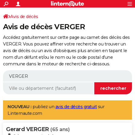
ACTUALITÉS
Connexion
S'inscrire
Avis de décès
Rechercher
Société
Education
Villes
Politique
Faits Divers
Monde
+
SPORT
Avis de décès VERGER
Football
Cyclisme
Forum
Coupe du monde 2026
Tennis
Rugby
CULTURE
Accédez gratuitement sur cette page au carnet des décès des
TNT
Cinéma
Musique
Programme TV
Streaming
Sorties cinéma
+
VERGER. Vous pouvez affiner votre recherche ou trouver un
FINANCE
avis de décès ou un avis d'obsèques plus ancien en tapant le
Impôts
Immobilier
Banque
Crédit
Retraite
Epargne
Risques naturels par ville
Assurance
AUTO
nom d'un défunt et/ou le nom ou le code postal d'une
commune dans le moteur de recherche ci-dessous.
Réserver un essai
Berlines
Forum auto
Essais
Citadines
SUV
+
HIGH-TECH
Meilleur smartphone
Ordinateurs
Guide high-tech
Mobiles
Internet
Jeux vidéo
+
BRICOLAGE
Aménagement intérieur
Cuisine
Jardinage
+
Forum
Extérieur
Salle de bains
Rangement
WEEK-END
Escapades
Expositions
Week-end nature
Guides de France
Patrimoine
Musées
+
LIFESTYLE
NOUVEAU :
publiez un
avis de décès gratuit
sur
Linternaute.com
Bien-être
Mode
+
Art de vivre
Loisirs
Modes de vie
SANTE
Gerard VERGER
Guide de la santé
Médicaments
+
Alimentation
Maladies
Sommeil
(65 ans)
VOYAGE