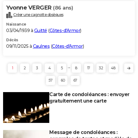
Yvonne VERGER
(86 ans)
Créer une cagnotte obsèques
Naissance
03/04/1939 à
Guitté
(
Côtes-d'Armor
)
Décès
09/11/2025 à
Caulnes
(
Côtes-d'Armor
)
...
1
2
3
4
5
8
17
32
48
57
60
67
Carte de condoléances : envoyer
gratuitement une carte
Message de condoléances :