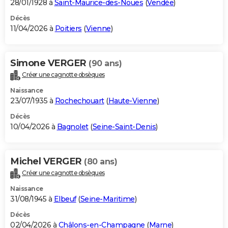
28/01/1928 à
Saint-Maurice-des-Noues
(
Vendée
)
Décès
11/04/2026 à
Poitiers
(
Vienne
)
Simone VERGER
(90 ans)
Créer une cagnotte obsèques
Naissance
23/07/1935 à
Rochechouart
(
Haute-Vienne
)
Décès
10/04/2026 à
Bagnolet
(
Seine-Saint-Denis
)
Michel VERGER
(80 ans)
Créer une cagnotte obsèques
Naissance
31/08/1945 à
Elbeuf
(
Seine-Maritime
)
Décès
02/04/2026 à
Châlons-en-Champagne
(
Marne
)