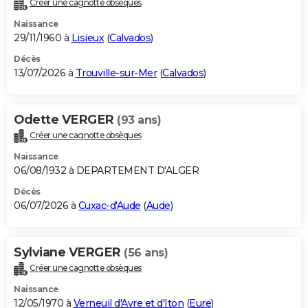
Créer une cagnotte obsèques
City break
Voyage de noces
Climat
Destinations
Voyage nature
Forum
+
PHOTO
Naissance
29/11/1960 à
Lisieux
(
Calvados
)
GUIDES D'ACHAT
Décès
13/07/2026 à
Trouville-sur-Mer
(
Calvados
)
BONS PLANS
CARTE DE VOEUX
Odette VERGER
(93 ans)
Carte Bonne année
Carte Pâques
Carte de Noël
Carte Saint-Valentin
Carte d'anniversaire
DICTIONNAIRE
Créer une cagnotte obsèques
Biographies
Expressions
Dictionnaire
Citations
Proverbes
PROGRAMME TV
Naissance
06/08/1932 à DEPARTEMENT D'ALGER
COPAINS D'AVANT
Décès
06/07/2026 à
Cuxac-d'Aude
(
Aude
)
Se connecter
Collèges
Universités
Service militaire
S'inscrire
Lycées
Primaires
Entreprises
Avis de recherche
AVIS DE DÉCÈS
FORUM
Sylviane VERGER
(56 ans)
Lifestyle
Sport
Television
Cinema
Bricolage
Culture
Auto
Voyage
Créer une cagnotte obsèques
Naissance
12/05/1970 à
Verneuil d'Avre et d'Iton
(
Eure
)