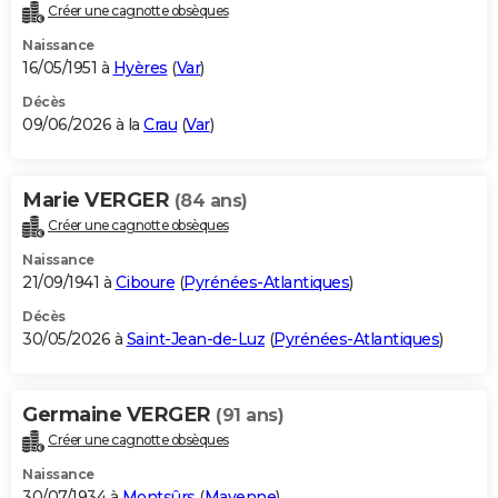
Créer une cagnotte obsèques
Naissance
16/05/1951 à
Hyères
(
Var
)
Décès
09/06/2026 à la
Crau
(
Var
)
Marie VERGER
(84 ans)
Créer une cagnotte obsèques
Naissance
21/09/1941 à
Ciboure
(
Pyrénées-Atlantiques
)
Décès
30/05/2026 à
Saint-Jean-de-Luz
(
Pyrénées-Atlantiques
)
Germaine VERGER
(91 ans)
Créer une cagnotte obsèques
Naissance
30/07/1934 à
Montsûrs
(
Mayenne
)