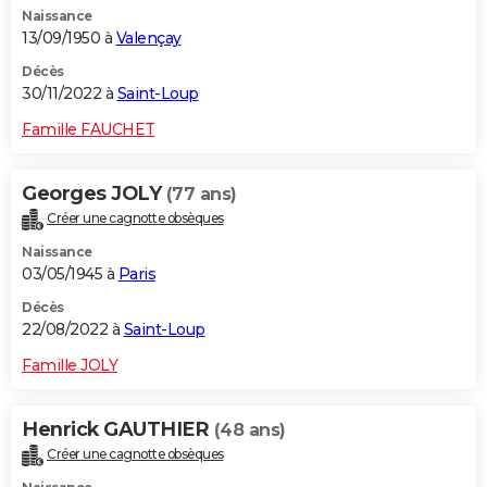
Naissance
City break
Voyage de noces
Climat
Destinations
Voyage nature
Forum
+
PHOTO
13/09/1950 à
Valençay
GUIDES D'ACHAT
Décès
30/11/2022 à
Saint-Loup
BONS PLANS
Famille FAUCHET
CARTE DE VOEUX
Georges JOLY
(77 ans)
Carte Bonne année
Carte Pâques
Carte de Noël
Carte Saint-Valentin
Carte d'anniversaire
DICTIONNAIRE
Créer une cagnotte obsèques
Biographies
Expressions
Dictionnaire
Citations
Proverbes
PROGRAMME TV
Naissance
03/05/1945 à
Paris
COPAINS D'AVANT
Décès
22/08/2022 à
Saint-Loup
Se connecter
Collèges
Universités
Service militaire
S'inscrire
Lycées
Primaires
Entreprises
Avis de recherche
AVIS DE DÉCÈS
Famille JOLY
FORUM
Lifestyle
Sport
Television
Cinema
Bricolage
Culture
Auto
Voyage
Henrick GAUTHIER
(48 ans)
Créer une cagnotte obsèques