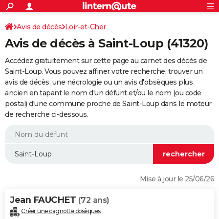
ACTUALITÉS
Connexion
S'inscrire
Avis de décès
Loir-et-Cher
Rechercher
Société
Education
Villes
Politique
Faits Divers
Monde
+
SPORT
Avis de décès à Saint-Loup (41320)
Football
Cyclisme
Forum
Coupe du monde 2026
Tennis
Rugby
CULTURE
Accédez gratuitement sur cette page au carnet des décès de
TNT
Cinéma
Musique
Programme TV
Streaming
Sorties cinéma
+
Saint-Loup. Vous pouvez affiner votre recherche, trouver un
FINANCE
avis de décès, une nécrologie ou un avis d'obsèques plus
Impôts
Immobilier
Banque
Crédit
Retraite
Epargne
Risques naturels par ville
Assurance
AUTO
ancien en tapant le nom d'un défunt et/ou le nom (ou code
postal) d'une commune proche de Saint-Loup dans le moteur
Réserver un essai
Berlines
Forum auto
Essais
Citadines
SUV
+
HIGH-TECH
de recherche ci-dessous.
Meilleur smartphone
Ordinateurs
Guide high-tech
Mobiles
Internet
Jeux vidéo
+
BRICOLAGE
Aménagement intérieur
Cuisine
Jardinage
+
Forum
Extérieur
Salle de bains
Rangement
WEEK-END
Escapades
Expositions
Week-end nature
Guides de France
Patrimoine
Musées
+
LIFESTYLE
Mise à jour le 25/06/26
Bien-être
Mode
+
Art de vivre
Loisirs
Modes de vie
SANTE
Jean FAUCHET
(72 ans)
Guide de la santé
Médicaments
+
Alimentation
Maladies
Sommeil
VOYAGE
Créer une cagnotte obsèques