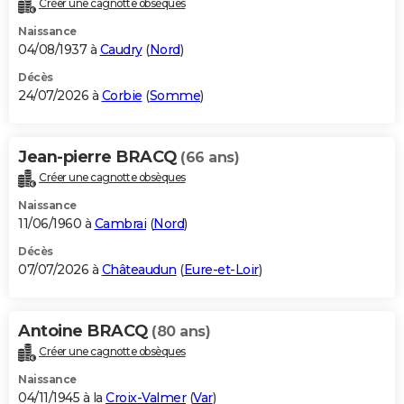
Créer une cagnotte obsèques
City break
Voyage de noces
Climat
Destinations
Voyage nature
Forum
+
PHOTO
Naissance
04/08/1937 à
Caudry
(
Nord
)
GUIDES D'ACHAT
Décès
24/07/2026 à
Corbie
(
Somme
)
BONS PLANS
CARTE DE VOEUX
Jean-pierre BRACQ
(66 ans)
Carte Bonne année
Carte Pâques
Carte de Noël
Carte Saint-Valentin
Carte d'anniversaire
DICTIONNAIRE
Créer une cagnotte obsèques
Biographies
Expressions
Dictionnaire
Citations
Proverbes
PROGRAMME TV
Naissance
11/06/1960 à
Cambrai
(
Nord
)
COPAINS D'AVANT
Décès
07/07/2026 à
Châteaudun
(
Eure-et-Loir
)
Se connecter
Collèges
Universités
Service militaire
S'inscrire
Lycées
Primaires
Entreprises
Avis de recherche
AVIS DE DÉCÈS
FORUM
Antoine BRACQ
(80 ans)
Lifestyle
Sport
Television
Cinema
Bricolage
Culture
Auto
Voyage
Créer une cagnotte obsèques
Naissance
04/11/1945 à la
Croix-Valmer
(
Var
)