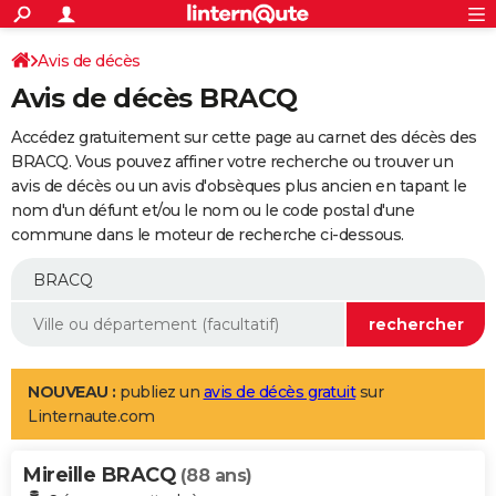
ACTUALITÉS
Connexion
S'inscrire
Avis de décès
Rechercher
Société
Education
Villes
Politique
Faits Divers
Monde
+
SPORT
Avis de décès BRACQ
Football
Cyclisme
Forum
Coupe du monde 2026
Tennis
Rugby
CULTURE
Accédez gratuitement sur cette page au carnet des décès des
TNT
Cinéma
Musique
Programme TV
Streaming
Sorties cinéma
+
BRACQ. Vous pouvez affiner votre recherche ou trouver un
FINANCE
avis de décès ou un avis d'obsèques plus ancien en tapant le
Impôts
Immobilier
Banque
Crédit
Retraite
Epargne
Risques naturels par ville
Assurance
AUTO
nom d'un défunt et/ou le nom ou le code postal d'une
commune dans le moteur de recherche ci-dessous.
Réserver un essai
Berlines
Forum auto
Essais
Citadines
SUV
+
HIGH-TECH
Meilleur smartphone
Ordinateurs
Guide high-tech
Mobiles
Internet
Jeux vidéo
+
BRICOLAGE
Aménagement intérieur
Cuisine
Jardinage
+
Forum
Extérieur
Salle de bains
Rangement
WEEK-END
Escapades
Expositions
Week-end nature
Guides de France
Patrimoine
Musées
+
LIFESTYLE
NOUVEAU :
publiez un
avis de décès gratuit
sur
Linternaute.com
Bien-être
Mode
+
Art de vivre
Loisirs
Modes de vie
SANTE
Mireille BRACQ
Guide de la santé
Médicaments
+
Alimentation
Maladies
Sommeil
(88 ans)
VOYAGE