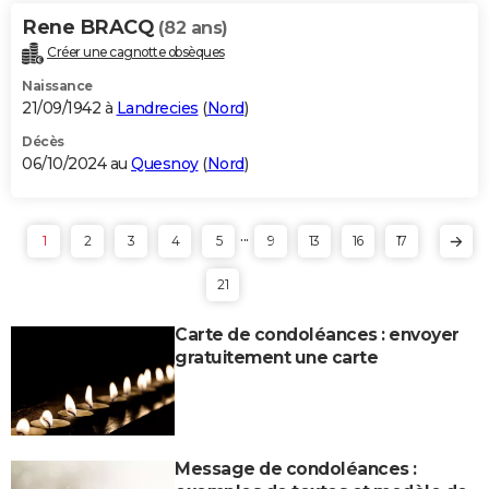
Rene BRACQ
(82 ans)
Créer une cagnotte obsèques
Naissance
21/09/1942 à
Landrecies
(
Nord
)
Décès
06/10/2024 au
Quesnoy
(
Nord
)
...
1
2
3
4
5
9
13
16
17
21
Carte de condoléances : envoyer
gratuitement une carte
Message de condoléances :