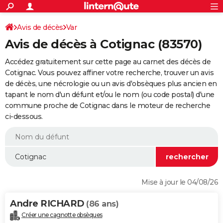
ACTUALITÉS
Connexion
S'inscrire
Avis de décès
Var
Rechercher
Société
Education
Villes
Politique
Faits Divers
Monde
+
SPORT
Avis de décès à Cotignac (83570)
Football
Cyclisme
Forum
Coupe du monde 2026
Tennis
Rugby
CULTURE
Accédez gratuitement sur cette page au carnet des décès de
TNT
Cinéma
Musique
Programme TV
Streaming
Sorties cinéma
+
Cotignac. Vous pouvez affiner votre recherche, trouver un avis
FINANCE
de décès, une nécrologie ou un avis d'obsèques plus ancien en
Impôts
Immobilier
Banque
Crédit
Retraite
Epargne
Risques naturels par ville
Assurance
AUTO
tapant le nom d'un défunt et/ou le nom (ou code postal) d'une
commune proche de Cotignac dans le moteur de recherche
Réserver un essai
Berlines
Forum auto
Essais
Citadines
SUV
+
HIGH-TECH
ci-dessous.
Meilleur smartphone
Ordinateurs
Guide high-tech
Mobiles
Internet
Jeux vidéo
+
BRICOLAGE
Aménagement intérieur
Cuisine
Jardinage
+
Forum
Extérieur
Salle de bains
Rangement
WEEK-END
Escapades
Expositions
Week-end nature
Guides de France
Patrimoine
Musées
+
LIFESTYLE
Mise à jour le 04/08/26
Bien-être
Mode
+
Art de vivre
Loisirs
Modes de vie
SANTE
Andre RICHARD
(86 ans)
Guide de la santé
Médicaments
+
Alimentation
Maladies
Sommeil
VOYAGE
Créer une cagnotte obsèques