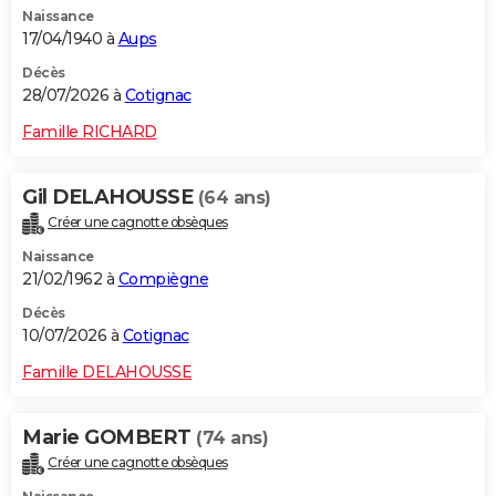
Naissance
City break
Voyage de noces
Climat
Destinations
Voyage nature
Forum
+
PHOTO
17/04/1940 à
Aups
GUIDES D'ACHAT
Décès
28/07/2026 à
Cotignac
BONS PLANS
Famille RICHARD
CARTE DE VOEUX
Gil DELAHOUSSE
(64 ans)
Carte Bonne année
Carte Pâques
Carte de Noël
Carte Saint-Valentin
Carte d'anniversaire
DICTIONNAIRE
Créer une cagnotte obsèques
Biographies
Expressions
Dictionnaire
Citations
Proverbes
PROGRAMME TV
Naissance
21/02/1962 à
Compiègne
COPAINS D'AVANT
Décès
10/07/2026 à
Cotignac
Se connecter
Collèges
Universités
Service militaire
S'inscrire
Lycées
Primaires
Entreprises
Avis de recherche
AVIS DE DÉCÈS
Famille DELAHOUSSE
FORUM
Lifestyle
Sport
Television
Cinema
Bricolage
Culture
Auto
Voyage
Marie GOMBERT
(74 ans)
Créer une cagnotte obsèques