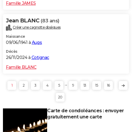
Famille JAMES
Jean BLANC
(83 ans)
Créer une cagnotte obsèques
Naissance
09/06/1941 à
Aups
Décès
26/11/2024 à
Cotignac
Famille BLANC
...
1
2
3
4
5
9
13
15
16
20
Carte de condoléances : envoyer
gratuitement une carte