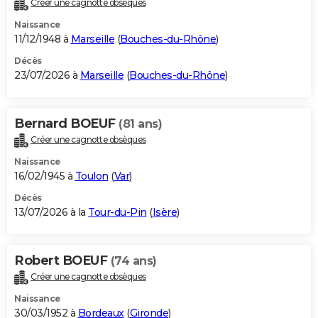
Créer une cagnotte obsèques
City break
Voyage de noces
Climat
Destinations
Voyage nature
Forum
+
PHOTO
Naissance
11/12/1948 à
Marseille
(
Bouches-du-Rhône
)
GUIDES D'ACHAT
Décès
23/07/2026 à
Marseille
(
Bouches-du-Rhône
)
BONS PLANS
CARTE DE VOEUX
Bernard BOEUF
(81 ans)
Carte Bonne année
Carte Pâques
Carte de Noël
Carte Saint-Valentin
Carte d'anniversaire
DICTIONNAIRE
Créer une cagnotte obsèques
Biographies
Expressions
Dictionnaire
Citations
Proverbes
PROGRAMME TV
Naissance
16/02/1945 à
Toulon
(
Var
)
COPAINS D'AVANT
Décès
13/07/2026 à la
Tour-du-Pin
(
Isère
)
Se connecter
Collèges
Universités
Service militaire
S'inscrire
Lycées
Primaires
Entreprises
Avis de recherche
AVIS DE DÉCÈS
FORUM
Robert BOEUF
(74 ans)
Lifestyle
Sport
Television
Cinema
Bricolage
Culture
Auto
Voyage
Créer une cagnotte obsèques
Naissance
30/03/1952 à
Bordeaux
(
Gironde
)