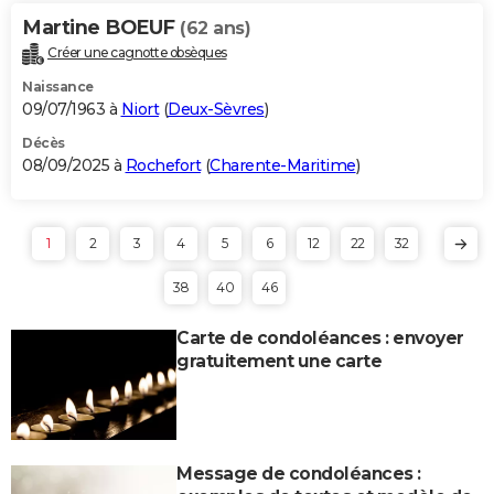
Martine BOEUF
(62 ans)
Créer une cagnotte obsèques
Naissance
09/07/1963 à
Niort
(
Deux-Sèvres
)
Décès
08/09/2025 à
Rochefort
(
Charente-Maritime
)
1
2
3
4
5
6
12
22
32
38
40
46
Carte de condoléances : envoyer
gratuitement une carte
Message de condoléances :