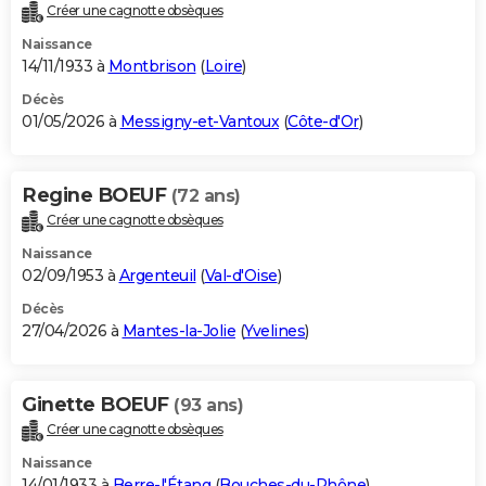
Créer une cagnotte obsèques
Naissance
14/11/1933 à
Montbrison
(
Loire
)
Décès
01/05/2026 à
Messigny-et-Vantoux
(
Côte-d'Or
)
Regine BOEUF
(72 ans)
Créer une cagnotte obsèques
Naissance
02/09/1953 à
Argenteuil
(
Val-d'Oise
)
Décès
27/04/2026 à
Mantes-la-Jolie
(
Yvelines
)
Ginette BOEUF
(93 ans)
Créer une cagnotte obsèques
Naissance
14/01/1933 à
Berre-l'Étang
(
Bouches-du-Rhône
)