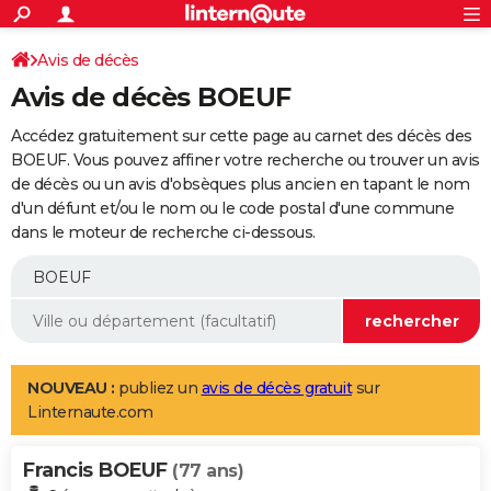
ACTUALITÉS
Connexion
S'inscrire
Avis de décès
Rechercher
Société
Education
Villes
Politique
Faits Divers
Monde
+
SPORT
Avis de décès BOEUF
Football
Cyclisme
Forum
Coupe du monde 2026
Tennis
Rugby
CULTURE
Accédez gratuitement sur cette page au carnet des décès des
TNT
Cinéma
Musique
Programme TV
Streaming
Sorties cinéma
+
BOEUF. Vous pouvez affiner votre recherche ou trouver un avis
FINANCE
de décès ou un avis d'obsèques plus ancien en tapant le nom
Impôts
Immobilier
Banque
Crédit
Retraite
Epargne
Risques naturels par ville
Assurance
AUTO
d'un défunt et/ou le nom ou le code postal d'une commune
dans le moteur de recherche ci-dessous.
Réserver un essai
Berlines
Forum auto
Essais
Citadines
SUV
+
HIGH-TECH
Meilleur smartphone
Ordinateurs
Guide high-tech
Mobiles
Internet
Jeux vidéo
+
BRICOLAGE
Aménagement intérieur
Cuisine
Jardinage
+
Forum
Extérieur
Salle de bains
Rangement
WEEK-END
Escapades
Expositions
Week-end nature
Guides de France
Patrimoine
Musées
+
LIFESTYLE
NOUVEAU :
publiez un
avis de décès gratuit
sur
Linternaute.com
Bien-être
Mode
+
Art de vivre
Loisirs
Modes de vie
SANTE
Francis BOEUF
Guide de la santé
Médicaments
+
Alimentation
Maladies
Sommeil
(77 ans)
VOYAGE