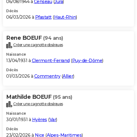
06/08/1944 à
Censeau
(
Jura
)
Décès
06/03/2026 à
Pfastatt
(
Haut-Rhin
)
Rene BOEUF
(94 ans)
Créer une cagnotte obsèques
Naissance
13/04/1931 à
Clermont-Ferrand
(
Puy-de-Dôme
)
Décès
01/03/2026 à
Commentry
(
Allier
)
Mathilde BOEUF
(95 ans)
Créer une cagnotte obsèques
Naissance
30/01/1931 à
Hyères
(
Var
)
Décès
23/02/2026 à
Nice
(
Alpes-Maritimes
)