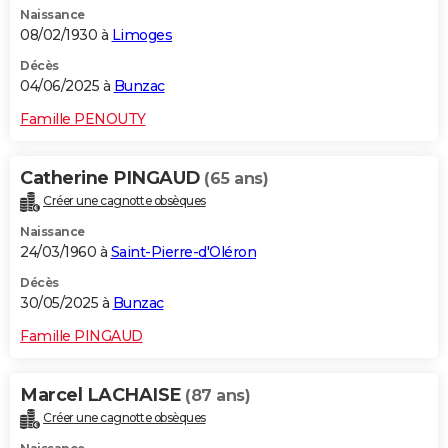
Naissance
City break
Voyage de noces
Climat
Destinations
Voyage nature
Forum
+
PHOTO
08/02/1930 à
Limoges
GUIDES D'ACHAT
Décès
04/06/2025 à
Bunzac
BONS PLANS
Famille PENOUTY
CARTE DE VOEUX
Catherine PINGAUD
(65 ans)
Carte Bonne année
Carte Pâques
Carte de Noël
Carte Saint-Valentin
Carte d'anniversaire
DICTIONNAIRE
Créer une cagnotte obsèques
Biographies
Expressions
Dictionnaire
Citations
Proverbes
PROGRAMME TV
Naissance
24/03/1960 à
Saint-Pierre-d'Oléron
COPAINS D'AVANT
Décès
30/05/2025 à
Bunzac
Se connecter
Collèges
Universités
Service militaire
S'inscrire
Lycées
Primaires
Entreprises
Avis de recherche
AVIS DE DÉCÈS
Famille PINGAUD
FORUM
Lifestyle
Sport
Television
Cinema
Bricolage
Culture
Auto
Voyage
Marcel LACHAISE
(87 ans)
Créer une cagnotte obsèques