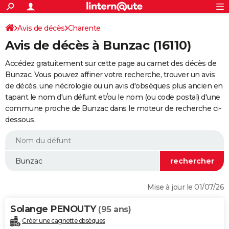
ACTUALITÉS
Connexion
S'inscrire
Avis de décès
Charente
Rechercher
Société
Education
Villes
Politique
Faits Divers
Monde
+
SPORT
Avis de décès à Bunzac (16110)
Football
Cyclisme
Forum
Coupe du monde 2026
Tennis
Rugby
CULTURE
Accédez gratuitement sur cette page au carnet des décès de
TNT
Cinéma
Musique
Programme TV
Streaming
Sorties cinéma
+
Bunzac. Vous pouvez affiner votre recherche, trouver un avis
FINANCE
de décès, une nécrologie ou un avis d'obsèques plus ancien en
Impôts
Immobilier
Banque
Crédit
Retraite
Epargne
Risques naturels par ville
Assurance
AUTO
tapant le nom d'un défunt et/ou le nom (ou code postal) d'une
commune proche de Bunzac dans le moteur de recherche ci-
Réserver un essai
Berlines
Forum auto
Essais
Citadines
SUV
+
HIGH-TECH
dessous.
Meilleur smartphone
Ordinateurs
Guide high-tech
Mobiles
Internet
Jeux vidéo
+
BRICOLAGE
Aménagement intérieur
Cuisine
Jardinage
+
Forum
Extérieur
Salle de bains
Rangement
WEEK-END
Escapades
Expositions
Week-end nature
Guides de France
Patrimoine
Musées
+
LIFESTYLE
Mise à jour le 01/07/26
Bien-être
Mode
+
Art de vivre
Loisirs
Modes de vie
SANTE
Solange PENOUTY
(95 ans)
Guide de la santé
Médicaments
+
Alimentation
Maladies
Sommeil
VOYAGE
Créer une cagnotte obsèques