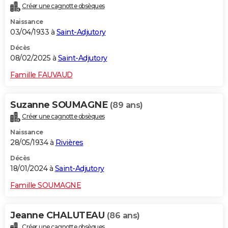
Créer une cagnotte obsèques
City break
Voyage de noces
Climat
Destinations
Voyage nature
Forum
+
PHOTO
Naissance
03/04/1933 à
Saint-Adjutory
GUIDES D'ACHAT
Décès
BONS PLANS
08/02/2025 à
Saint-Adjutory
CARTE DE VOEUX
Famille FAUVAUD
Carte Bonne année
Carte Pâques
Carte de Noël
Carte Saint-Valentin
Carte d'anniversaire
DICTIONNAIRE
Suzanne SOUMAGNE
(89 ans)
Biographies
Expressions
Dictionnaire
Citations
Proverbes
PROGRAMME TV
Créer une cagnotte obsèques
Naissance
COPAINS D'AVANT
28/05/1934 à
Rivières
Se connecter
Collèges
Universités
Service militaire
S'inscrire
Lycées
Primaires
Entreprises
Avis de recherche
AVIS DE DÉCÈS
Décès
18/01/2024 à
Saint-Adjutory
FORUM
Famille SOUMAGNE
Lifestyle
Sport
Television
Cinema
Bricolage
Culture
Auto
Voyage
Jeanne CHALUTEAU
(86 ans)
Créer une cagnotte obsèques