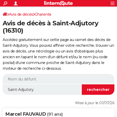
ACTUALITÉS
Connexion
S'inscrire
Avis de décès
Charente
Rechercher
Société
Education
Villes
Politique
Faits Divers
Monde
+
SPORT
Avis de décès à Saint-Adjutory
Football
Cyclisme
Forum
Coupe du monde 2026
Tennis
Rugby
CULTURE
(16310)
TNT
Cinéma
Musique
Programme TV
Streaming
Sorties cinéma
+
FINANCE
Accédez gratuitement sur cette page au carnet des décès de
Saint-Adjutory. Vous pouvez affiner votre recherche, trouver un
Impôts
Immobilier
Banque
Crédit
Retraite
Epargne
Risques naturels par ville
Assurance
AUTO
avis de décès, une nécrologie ou un avis d'obsèques plus
ancien en tapant le nom d'un défunt et/ou le nom (ou code
Réserver un essai
Berlines
Forum auto
Essais
Citadines
SUV
+
HIGH-TECH
postal) d'une commune proche de Saint-Adjutory dans le
moteur de recherche ci-dessous.
Meilleur smartphone
Ordinateurs
Guide high-tech
Mobiles
Internet
Jeux vidéo
+
BRICOLAGE
Aménagement intérieur
Cuisine
Jardinage
+
Forum
Extérieur
Salle de bains
Rangement
WEEK-END
Escapades
Expositions
Week-end nature
Guides de France
Patrimoine
Musées
+
LIFESTYLE
Bien-être
Mode
+
Art de vivre
Loisirs
Modes de vie
SANTE
Mise à jour le 01/07/26
Guide de la santé
Médicaments
+
Alimentation
Maladies
Sommeil
VOYAGE
Marcel FAUVAUD
(91 ans)