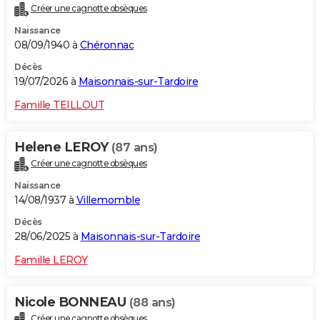
Créer une cagnotte obsèques
City break
Voyage de noces
Climat
Destinations
Voyage nature
Forum
+
PHOTO
Naissance
08/09/1940 à
Chéronnac
GUIDES D'ACHAT
Décès
BONS PLANS
19/07/2026 à
Maisonnais-sur-Tardoire
CARTE DE VOEUX
Famille TEILLOUT
Carte Bonne année
Carte Pâques
Carte de Noël
Carte Saint-Valentin
Carte d'anniversaire
DICTIONNAIRE
Helene LEROY
(87 ans)
Biographies
Expressions
Dictionnaire
Citations
Proverbes
PROGRAMME TV
Créer une cagnotte obsèques
Naissance
COPAINS D'AVANT
14/08/1937 à
Villemomble
Se connecter
Collèges
Universités
Service militaire
S'inscrire
Lycées
Primaires
Entreprises
Avis de recherche
AVIS DE DÉCÈS
Décès
28/06/2025 à
Maisonnais-sur-Tardoire
FORUM
Famille LEROY
Lifestyle
Sport
Television
Cinema
Bricolage
Culture
Auto
Voyage
Nicole BONNEAU
(88 ans)
Créer une cagnotte obsèques