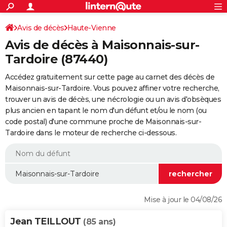
ACTUALITÉS
Connexion
S'inscrire
Avis de décès
Haute-Vienne
Rechercher
Société
Education
Villes
Politique
Faits Divers
Monde
+
SPORT
Avis de décès à Maisonnais-sur-
Football
Cyclisme
Forum
Coupe du monde 2026
Tennis
Rugby
CULTURE
Tardoire (87440)
TNT
Cinéma
Musique
Programme TV
Streaming
Sorties cinéma
+
FINANCE
Accédez gratuitement sur cette page au carnet des décès de
Maisonnais-sur-Tardoire. Vous pouvez affiner votre recherche,
Impôts
Immobilier
Banque
Crédit
Retraite
Epargne
Risques naturels par ville
Assurance
AUTO
trouver un avis de décès, une nécrologie ou un avis d'obsèques
plus ancien en tapant le nom d'un défunt et/ou le nom (ou
Réserver un essai
Berlines
Forum auto
Essais
Citadines
SUV
+
HIGH-TECH
code postal) d'une commune proche de Maisonnais-sur-
Tardoire dans le moteur de recherche ci-dessous.
Meilleur smartphone
Ordinateurs
Guide high-tech
Mobiles
Internet
Jeux vidéo
+
BRICOLAGE
Aménagement intérieur
Cuisine
Jardinage
+
Forum
Extérieur
Salle de bains
Rangement
WEEK-END
Escapades
Expositions
Week-end nature
Guides de France
Patrimoine
Musées
+
LIFESTYLE
Bien-être
Mode
+
Art de vivre
Loisirs
Modes de vie
SANTE
Mise à jour le 04/08/26
Guide de la santé
Médicaments
+
Alimentation
Maladies
Sommeil
VOYAGE
Jean TEILLOUT
(85 ans)